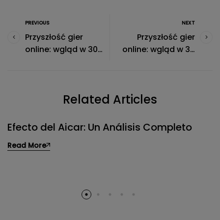
PREVIOUS
NEXT
Przyszłość gier
Przyszłość gier
online: wgląd w 30
online: wgląd w 30
darmowych spinów
darmowych spinów
Mostbet
Mostbet
Related Articles
Efecto del Aicar: Un Análisis Completo
Read More