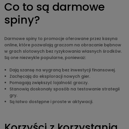
Co to są darmowe
spiny?
Darmowe spiny to promocje oferowane przez kasyna
online, które pozwalają graczom na obracanie bębnow
w grach slotowych bez ryzykowania własnych środków.
Są one niezwykle popularne, ponieważ:
Dają szansę na wygraną bez inwestycji finansowej.
Zachęcają do eksploracji nowych gier.
Pomagają zwiększyć lojalność graczy.
Stanowią doskonały sposób na testowanie strategii
gry.
Są łatwo dostępne i proste w aktywacji.
Korzyści z korzystania