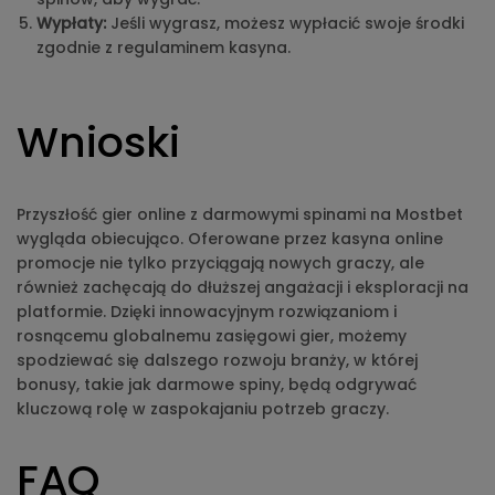
Wypłaty:
Jeśli wygrasz, możesz wypłacić swoje środki
zgodnie z regulaminem kasyna.
Wnioski
Przyszłość gier online z darmowymi spinami na Mostbet
wygląda obiecująco. Oferowane przez kasyna online
promocje nie tylko przyciągają nowych graczy, ale
również zachęcają do dłuższej angażacji i eksploracji na
platformie. Dzięki innowacyjnym rozwiązaniom i
rosnącemu globalnemu zasięgowi gier, możemy
spodziewać się dalszego rozwoju branży, w której
bonusy, takie jak darmowe spiny, będą odgrywać
kluczową rolę w zaspokajaniu potrzeb graczy.
FAQ