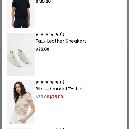
$
135.00
(1)
Faux Leather Sneakers
$
36.00
(1)
Onderzoekswaardige peptiden voor laboratoriumgebruik.
Ribbed modal T-shirt
Gevestigd in Nederland, levering door heel Europa. Niet voor
$
30.00
$
25.00
menselijke consumptie. Uitsluitend voor
onderzoeksdoeleinden.