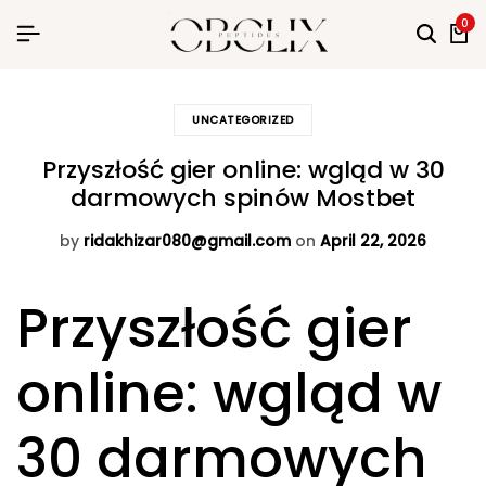
0
UNCATEGORIZED
Przyszłość gier online: wgląd w 30
darmowych spinów Mostbet
by
ridakhizar080@gmail.com
on
April 22, 2026
Przyszłość gier
online: wgląd w
30 darmowych