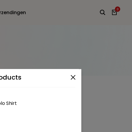
0
rzendingen
oducts
 You
lo Shirt