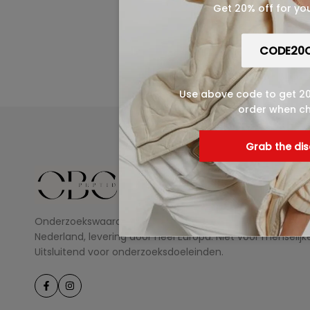
Get 20% off for you
Use above code to get 20%
order when c
Grab the di
Onderzoekswaardige peptiden voor laboratoriumgebruik.
Nederland, levering door heel Europa. Niet voor menselij
Uitsluitend voor onderzoeksdoeleinden.