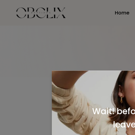
Home
obelixpeptides.com
Lost y
will re
Wait! bef
Userna
leave.