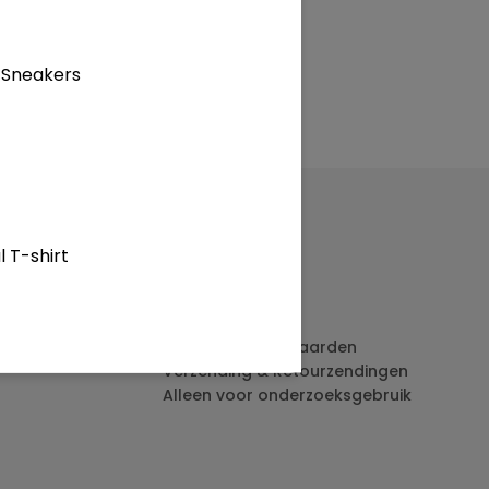
 Sneakers
 T-shirt
Juridisch
Privacybeleid
Algemene voorwaarden
Verzending & Retourzendingen
Alleen voor onderzoeksgebruik
atshirt