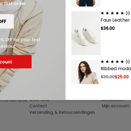
r first order
(1)
Reset password
Faux Leather
$
36.00
 0FF for your first
heckout
scount
(1)
Ribbed modal
Menu
Winkel
$
30.00
$
25.00
Home
Winkel
Shop
Winkelwagen
 Gevestigd in
Over Ons
Afrekenen
ke consumptie.
Contact
Mijn account
(1)
Verzending & Retourzendingen
Loose Fit Swe
$
25.00