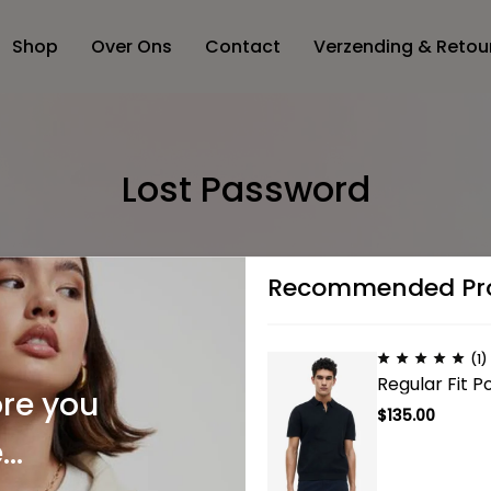
Shop
Over Ons
Contact
Verzending & Retou
Lost Password
Recommended Pr
(1)
our password? Please enter your username or email address.
Regular Fit Po
ceive a link to create a new password via email.
ore you
$
135.00
me or email
*
..