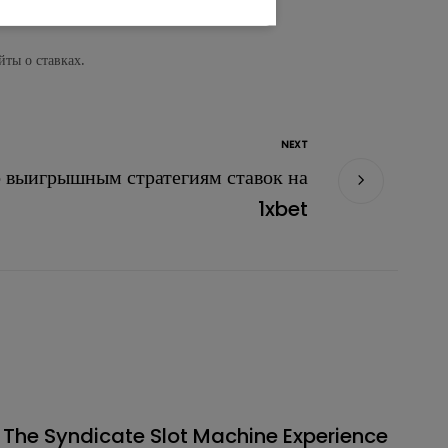
йты о ставках.
atshirt
NEXT
 выигрышным стратегиям ставок на
1xbet
The Syndicate Slot Machine Experience
Jo