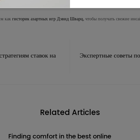
им как
гисторик азартных игр Дэвид Шварц
, чтобы получать свежие инса
(1)
Loose Fit Swe
$
25.00
тратегиям ставок на
Экспертные советы по
(1)
Fitted T-shirt
$
7.99
Related Articles
Finding comfort in the best online