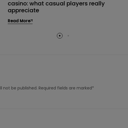
casino: what casual players really
appreciate
Read More
ll not be published.
Required fields are marked
*