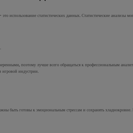
это использование статистических данных. Статистические анализы мо
.
веренными, поэтому лучше всего обращаться к профессиональным аналит
и игровой индустрии.
жны быть готовы к эмоциональным стрессам и сохранять хладнокровие. В