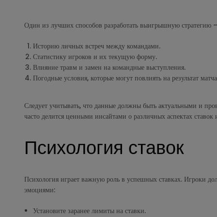
Один из лучших способов разработать выигрышную стратегию — 
Историю личных встреч между командами.
Статистику игроков и их текущую форму.
Влияние травм и замен на командные выступления.
Погодные условия, которые могут повлиять на результат матча
Следует учитывать, что данные должны быть актуальными и про
часто делится ценными инсайтами о различных аспектах ставок 
Психология ставок
Психология играет важную роль в успешных ставках. Игроки дол
эмоциями:
Установите заранее лимиты на ставки.