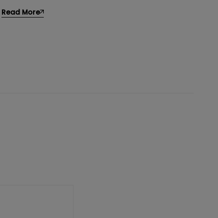
Read More
Re