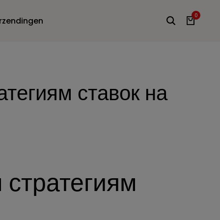
0
rzendingen
тегиям ставок на
 стратегиям