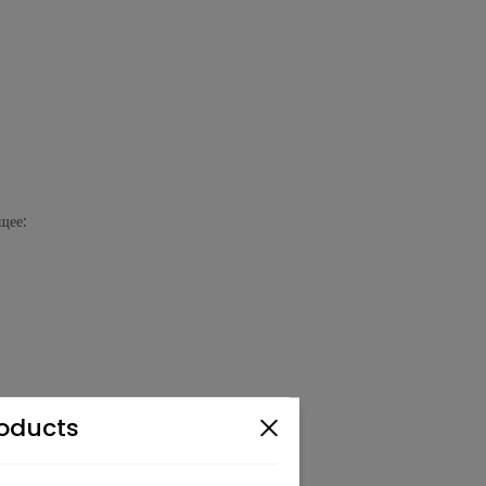
щее:
я ставок.
oducts