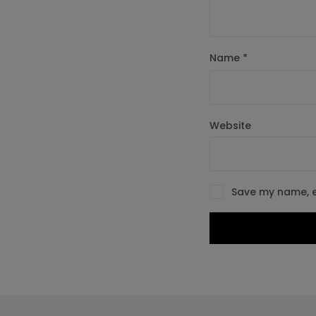
Name
*
Website
Save my name, em