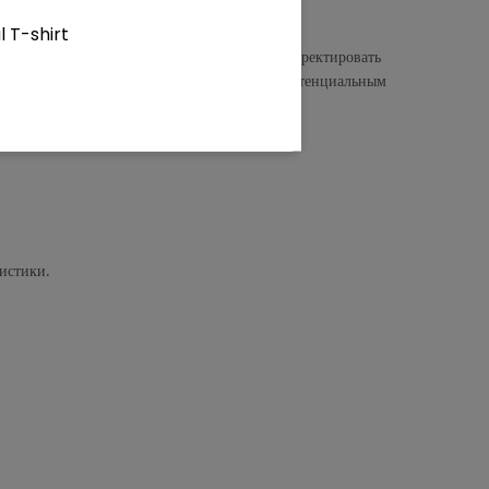
 T-shirt
забывайте анализировать свои действия и корректировать
 только увлекательным развлечением, но и потенциальным
atshirt
истики.