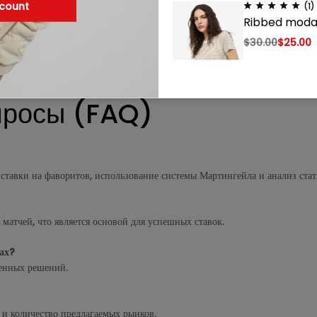
scount
(1)
Ribbed modal
жете значительно повысить свои шансы на успех в ставках на 1xbet. Не 
$
30.00
$
25.00
рожным подходом и правильными знаниями азартные игры могут стать не
просы (FAQ)
(1)
Loose Fit Swe
$
25.00
ставки на фаворитов, использование системы Мартингейла и анализ стат
 матчей, что является основой для успешных ставок.
(1)
ках?
Fitted T-shirt
шенных решений.
$
7.99
и количество предлагаемых рынков.