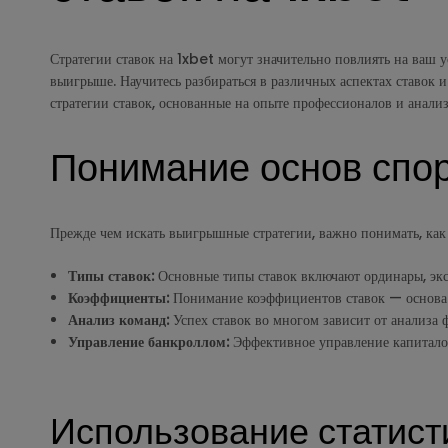
Стратегии ставок на 1xbet могут значительно повлиять на ваш
выигрыше. Научитесь разбираться в различных аспектах ставок 
стратегии ставок, основанные на опыте профессионалов и анали
Понимание основ спор
Прежде чем искать выигрышные стратегии, важно понимать, как
Типы ставок:
Основные типы ставок включают ординары, экс
Коэффициенты:
Понимание коэффициентов ставок — основа д
Анализ команд:
Успех ставок во многом зависит от анализа 
Управление банкроллом:
Эффективное управление капитало
Использование статист