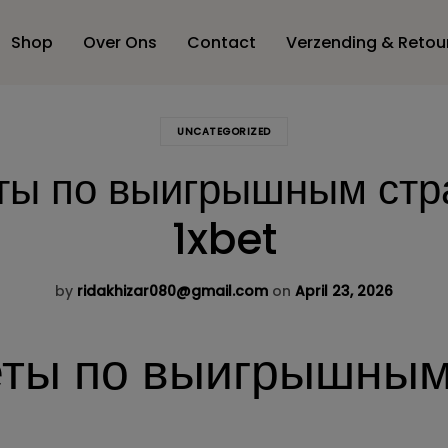
Shop
Over Ons
Contact
Verzending & Retou
UNCATEGORIZED
ты по выигрышным стра
1xbet
by
ridakhizar080@gmail.com
on
April 23, 2026
еты по выигрышным