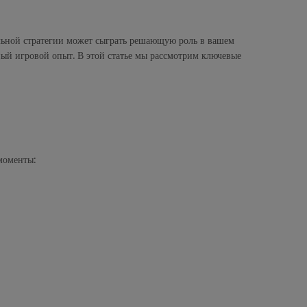
ильной стратегии может сыграть решающую роль в вашем
ный игровой опыт. В этой статье мы рассмотрим ключевые
моменты: