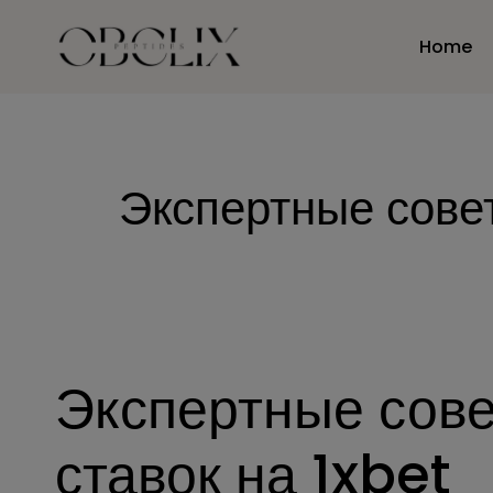
Home
obelixpeptides.com
Экспертные сове
Экспертные сов
ставок на 1xbet