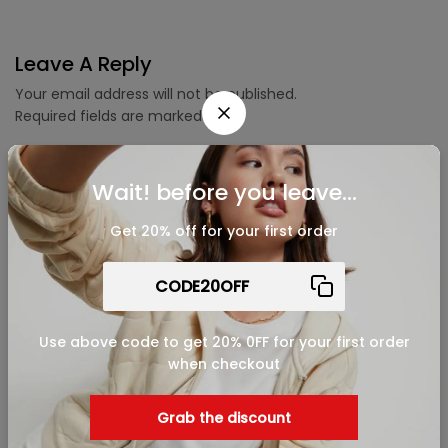
Leave A Reply
Your email address will not be published.
Required fields are marked
*
Comment
Wait! before you leave...
Get 20% off for your first order
Name
*
Use above code to get 20% 0FF for your first order
when checkout
Email
*
Grab the discount