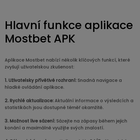
Hlavní funkce aplikace
Mostbet APK
Aplikace Mostbet nabízí několik klíčových funkcí, které
zvyšují uživatelskou zkušenost:
1. Uživatelsky přívětivé rozhraní:
Snadná navigace a
hladké ovládání aplikace.
2. Rychlé aktualizace:
Aktuální informace o výsledcích a
statistikách jsou dostupné téměř okamžitě.
3. Možnost live sázení:
Sázejte na zápasy během jejich
konání a maximálně využijte svých znalostí.