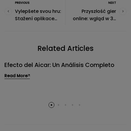
PREVIOUS
NEXT
Vylepšete svou hru:
Przyszłość gier
Stažení aplikace
online: wgląd w 30
Mostbet APK pro živé
darmowych spinów
sporty
Mostbet
Related Articles
Efecto del Aicar: Un Análisis Completo
Read More