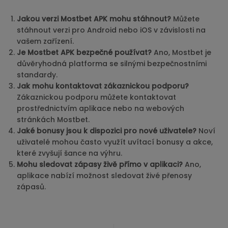
Jakou verzi Mostbet APK mohu stáhnout?
Můžete
stáhnout verzi pro Android nebo iOS v závislosti na
vašem zařízení.
Je Mostbet APK bezpečné používat?
Ano, Mostbet je
důvěryhodná platforma se silnými bezpečnostními
standardy.
Jak mohu kontaktovat zákaznickou podporu?
Zákaznickou podporu můžete kontaktovat
prostřednictvím aplikace nebo na webových
stránkách Mostbet.
Jaké bonusy jsou k dispozici pro nové uživatele?
Noví
uživatelé mohou často využít uvítací bonusy a akce,
které zvyšují šance na výhru.
Mohu sledovat zápasy živě přímo v aplikaci?
Ano,
aplikace nabízí možnost sledovat živé přenosy
zápasů.