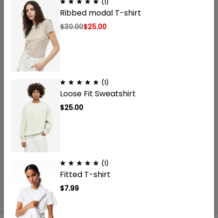
(1)
Onderzoekswaardige peptiden voor laboratoriumgebruik.
Ribbed modal T-shirt
Gevestigd in Nederland, levering door heel Europa. Niet voor
$
30.00
$
25.00
menselijke consumptie. Uitsluitend voor
onderzoeksdoeleinden.
(1)
Menu
Loose Fit Sweatshirt
Winkel
$
25.00
Juridisch
(1)
© 2026
Obelix Peptides
. All Rights Reserved.
Fitted T-shirt
$
7.99