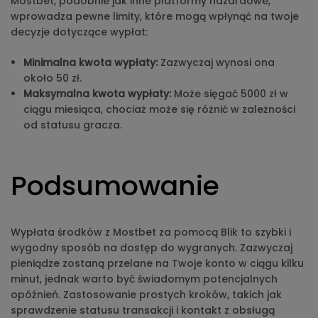
Mostbet, podobnie jak inne platformy hazardowe,
wprowadza pewne limity, które mogą wpłynąć na twoje
decyzje dotyczące wypłat:
Minimalna kwota wypłaty:
Zazwyczaj wynosi ona
około 50 zł.
Maksymalna kwota wypłaty:
Może sięgać 5000 zł w
ciągu miesiąca, chociaż może się różnić w zależności
od statusu gracza.
Podsumowanie
Wypłata środków z Mostbet za pomocą Blik to szybki i
wygodny sposób na dostęp do wygranych. Zazwyczaj
pieniądze zostaną przelane na Twoje konto w ciągu kilku
minut, jednak warto być świadomym potencjalnych
opóźnień. Zastosowanie prostych kroków, takich jak
sprawdzenie statusu transakcji i kontakt z obsługą