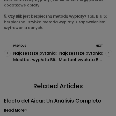
dodatkowe opłaty.
5. Czy Blik jest bezpieczną metodą wypłaty?
Tak, Blik to
bezpieczna i szybka metoda wypłaty, z zapewnieniem
szyfrowania danych.
PREVIOUS
NEXT
Najczęstsze pytania:
Najczęstsze pytania:
Mostbet wypłata Blik
Mostbet wypłata Blik
- Ile trwa?
- Ile trwa?
Related Articles
Efecto del Aicar: Un Análisis Completo
Read More