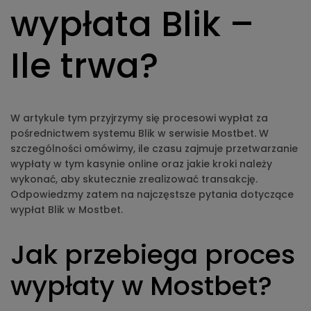
wypłata Blik –
Ile trwa?
W artykule tym przyjrzymy się procesowi wypłat za
pośrednictwem systemu Blik w serwisie Mostbet. W
szczególności omówimy, ile czasu zajmuje przetwarzanie
wypłaty w tym kasynie online oraz jakie kroki należy
wykonać, aby skutecznie zrealizować transakcję.
Odpowiedzmy zatem na najczęstsze pytania dotyczące
wypłat Blik w Mostbet.
Jak przebiega proces
wypłaty w Mostbet?