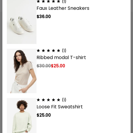
(1)
Faux Leather Sneakers
$
36.00
(1)
Onderzoekswaardige peptiden voor laboratoriumgebruik.
Ribbed modal T-shirt
Gevestigd in Nederland, levering door heel Europa. Niet voor
$
30.00
$
25.00
menselijke consumptie. Uitsluitend voor
onderzoeksdoeleinden.
(1)
Menu
Loose Fit Sweatshirt
Winkel
$
25.00
Juridisch