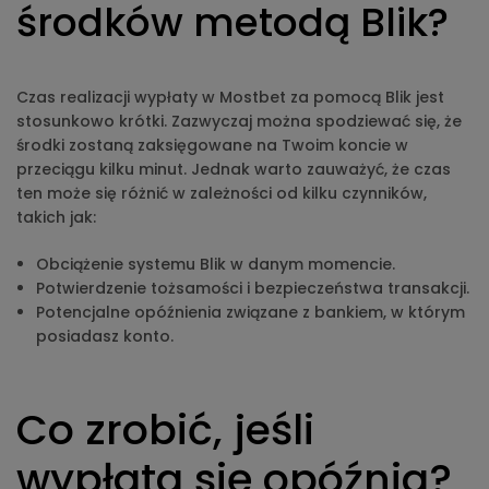
środków metodą Blik?
Czas realizacji wypłaty w Mostbet za pomocą Blik jest
stosunkowo krótki. Zazwyczaj można spodziewać się, że
środki zostaną zaksięgowane na Twoim koncie w
przeciągu kilku minut. Jednak warto zauważyć, że czas
ten może się różnić w zależności od kilku czynników,
takich jak:
Obciążenie systemu Blik w danym momencie.
Potwierdzenie tożsamości i bezpieczeństwa transakcji.
Potencjalne opóźnienia związane z bankiem, w którym
posiadasz konto.
Co zrobić, jeśli
wypłata się opóźnia?