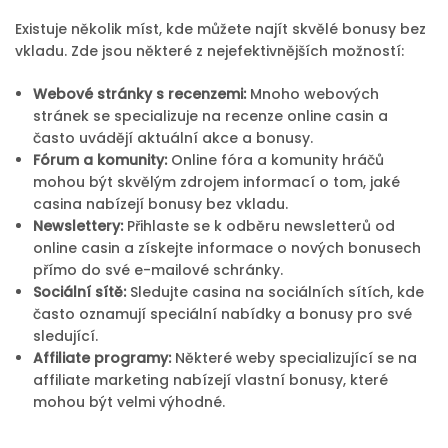
Existuje několik míst, kde můžete najít skvělé bonusy bez
vkladu. Zde jsou některé z nejefektivnějších možností:
Webové stránky s recenzemi:
Mnoho webových
stránek se specializuje na recenze online casin a
často uvádějí aktuální akce a bonusy.
Fórum a komunity:
Online fóra a komunity hráčů
mohou být skvělým zdrojem informací o tom, jaké
casina nabízejí bonusy bez vkladu.
Newslettery:
Přihlaste se k odběru newsletterů od
online casin a získejte informace o nových bonusech
přímo do své e-mailové schránky.
Sociální sítě:
Sledujte casina na sociálních sítích, kde
často oznamují speciální nabídky a bonusy pro své
sledující.
Affiliate programy:
Některé weby specializující se na
affiliate marketing nabízejí vlastní bonusy, které
mohou být velmi výhodné.