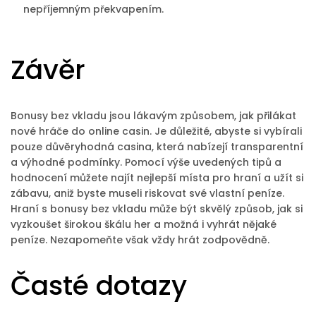
nepříjemným překvapením.
Závěr
Bonusy bez vkladu jsou lákavým způsobem, jak přilákat
nové hráče do online casin. Je důležité, abyste si vybírali
pouze důvěryhodná casina, která nabízejí transparentní
a výhodné podmínky. Pomocí výše uvedených tipů a
hodnocení můžete najít nejlepší místa pro hraní a užít si
zábavu, aniž byste museli riskovat své vlastní peníze.
Hraní s bonusy bez vkladu může být skvělý způsob, jak si
vyzkoušet širokou škálu her a možná i vyhrát nějaké
peníze. Nezapomeňte však vždy hrát zodpovědně.
Časté dotazy