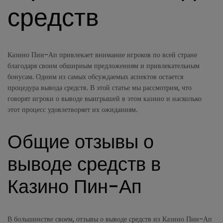
средств
Казино Пин-Ап привлекает внимание игроков по всей стране
благодаря своим обширным предложениям и привлекательным
бонусам. Одним из самых обсуждаемых аспектов остается
процедура вывода средств. В этой статье мы рассмотрим, что
говорят игроки о выводе выигрышей в этом казино и насколько
этот процесс удовлетворяет их ожиданиям.
Общие отзывы о
выводе средств в
Казино Пин-Ап
В большинстве своем, отзывы о выводе средств из Казино Пин-Ап