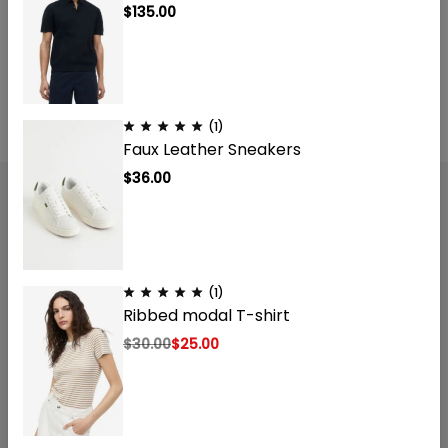
$
135.00
for the next time I comment.
Post Comment
(1)
Faux Leather Sneakers
$
36.00
(1)
Onderzoekswaardige peptiden voor laboratoriumgebruik.
Ribbed modal T-shirt
Gevestigd in Nederland, levering door heel Europa. Niet voor
$
30.00
$
25.00
menselijke consumptie. Uitsluitend voor
onderzoeksdoeleinden.