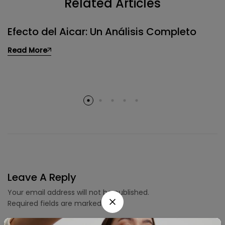
Related Articles
Efecto del Aicar: Un Análisis Completo
Read More
Leave A Reply
Your email address will not be published.
Required fields are marked
*
Comment