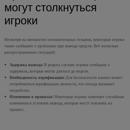
могут столкнуться
игроки
Несмотря на множество положительных отзывов, некоторые игроки
также сообщают о проблемах при выводе средств. Вот несколько
распространенных ситуаций:
Задержка вывода:
В редких случаях игроки сообщали о
задержках, которые могли длиться до недели.
Необходимость верификации:
Для безопасности казино может
потребоваться верификация личности, что иногда вызывает
неудобства.
Изменения в правилах:
Некоторые игроки отмечают случайные
изменения в условиях вывода, которые могут повлиять на
процесс.