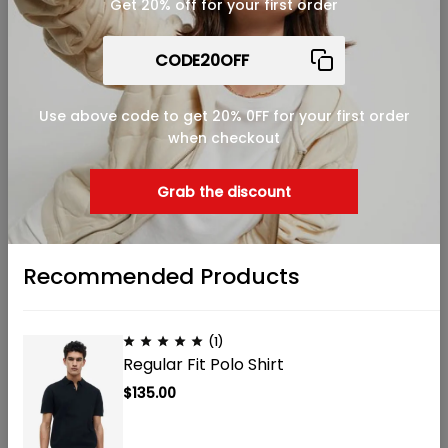
Get 20% off for your first order
Name
*
Use above code to get 20% 0FF for your first order
when checkout
Email
*
Grab the discount
Recommended Products
Website
(1)
Regular Fit Polo Shirt
Save my name, email, and website in this browser
$
135.00
for the next time I comment.