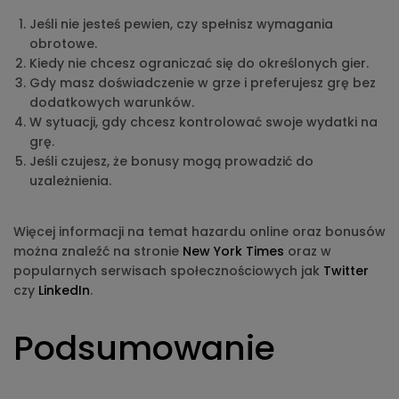
Jeśli nie jesteś pewien, czy spełnisz wymagania
obrotowe.
Kiedy nie chcesz ograniczać się do określonych gier.
Gdy masz doświadczenie w grze i preferujesz grę bez
dodatkowych warunków.
W sytuacji, gdy chcesz kontrolować swoje wydatki na
grę.
Jeśli czujesz, że bonusy mogą prowadzić do
uzależnienia.
Więcej informacji na temat hazardu online oraz bonusów
można znaleźć na stronie
New York Times
oraz w
popularnych serwisach społecznościowych jak
Twitter
czy
LinkedIn
.
Podsumowanie