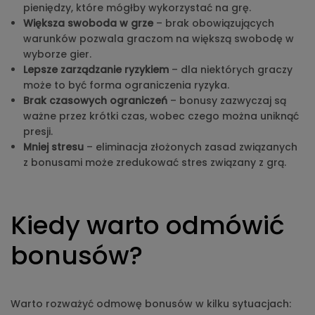
pieniędzy, które mógłby wykorzystać na grę.
Większa swoboda w grze
– brak obowiązujących
warunków pozwala graczom na większą swobodę w
wyborze gier.
Lepsze zarządzanie ryzykiem
– dla niektórych graczy
może to być forma ograniczenia ryzyka.
Brak czasowych ograniczeń
– bonusy zazwyczaj są
ważne przez krótki czas, wobec czego można uniknąć
presji.
Mniej stresu
– eliminacja złożonych zasad związanych
z bonusami może zredukować stres związany z grą.
Kiedy warto odmówić
bonusów?
Warto rozważyć odmowę bonusów w kilku sytuacjach: