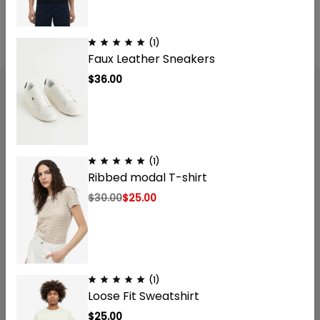
Post Comment
(1)
Faux Leather Sneakers
$
36.00
(1)
Onderzoekswaardige peptiden voor laboratoriumgebruik.
Ribbed modal T-shirt
Gevestigd in Nederland, levering door heel Europa. Niet voor
$
30.00
$
25.00
menselijke consumptie. Uitsluitend voor
onderzoeksdoeleinden.
(1)
Menu
Loose Fit Sweatshirt
Winkel
$
25.00