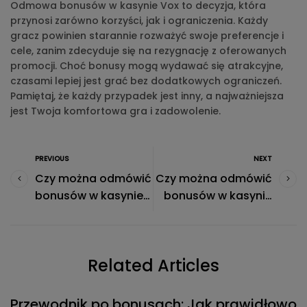
Odmowa bonusów w kasynie Vox to decyzja, która
przynosi zarówno korzyści, jak i ograniczenia. Każdy
gracz powinien starannie rozważyć swoje preferencje i
cele, zanim zdecyduje się na rezygnację z oferowanych
promocji. Choć bonusy mogą wydawać się atrakcyjne,
czasami lepiej jest grać bez dodatkowych ograniczeń.
Pamiętaj, że każdy przypadek jest inny, a najważniejsza
jest Twoja komfortowa gra i zadowolenie.
PREVIOUS
NEXT
Czy można odmówić
Czy można odmówić
bonusów w kasynie
bonusów w kasynie
Vox i dlaczego?
Vox i dlaczego?
Related Articles
Przewodnik po bonusach: Jak prawidłowo