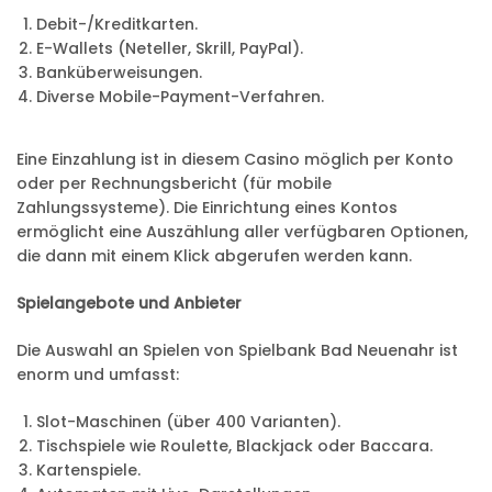
Debit-/Kreditkarten.
E-Wallets (Neteller, Skrill, PayPal).
Banküberweisungen.
Diverse Mobile-Payment-Verfahren.
Eine Einzahlung ist in diesem Casino möglich per Konto
oder per Rechnungsbericht (für mobile
Zahlungssysteme). Die Einrichtung eines Kontos
ermöglicht eine Auszählung aller verfügbaren Optionen,
die dann mit einem Klick abgerufen werden kann.
Spielangebote und Anbieter
Die Auswahl an Spielen von Spielbank Bad Neuenahr ist
enorm und umfasst:
Slot-Maschinen (über 400 Varianten).
Tischspiele wie Roulette, Blackjack oder Baccara.
Kartenspiele.