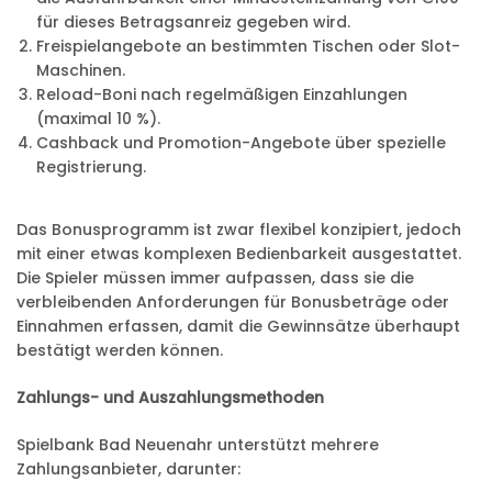
für dieses Betragsanreiz gegeben wird.
Freispielangebote an bestimmten Tischen oder Slot-
Maschinen.
Reload-Boni nach regelmäßigen Einzahlungen
(maximal 10 %).
Cashback und Promotion-Angebote über spezielle
Registrierung.
Das Bonusprogramm ist zwar flexibel konzipiert, jedoch
mit einer etwas komplexen Bedienbarkeit ausgestattet.
Die Spieler müssen immer aufpassen, dass sie die
verbleibenden Anforderungen für Bonusbeträge oder
Einnahmen erfassen, damit die Gewinnsätze überhaupt
bestätigt werden können.
Zahlungs- und Auszahlungsmethoden
Spielbank Bad Neuenahr unterstützt mehrere
Zahlungsanbieter, darunter: