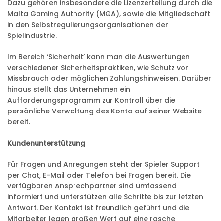
Dazu gehören insbesondere die Lizenzerteilung durch die
Malta Gaming Authority (MGA), sowie die Mitgliedschaft
in den Selbstregulierungsorganisationen der
Spielindustrie.
Im Bereich ‘Sicherheit’ kann man die Auswertungen
verschiedener Sicherheitspraktiken, wie Schutz vor
Missbrauch oder möglichen Zahlungshinweisen. Darüber
hinaus stellt das Unternehmen ein
Aufforderungsprogramm zur Kontroll über die
persönliche Verwaltung des Konto auf seiner Website
bereit.
Kundenunterstützung
Für Fragen und Anregungen steht der Spieler Support
per Chat, E-Mail oder Telefon bei Fragen bereit. Die
verfügbaren Ansprechpartner sind umfassend
informiert und unterstützen alle Schritte bis zur letzten
Antwort. Der Kontakt ist freundlich geführt und die
Mitarbeiter legen großen Wert auf eine rasche