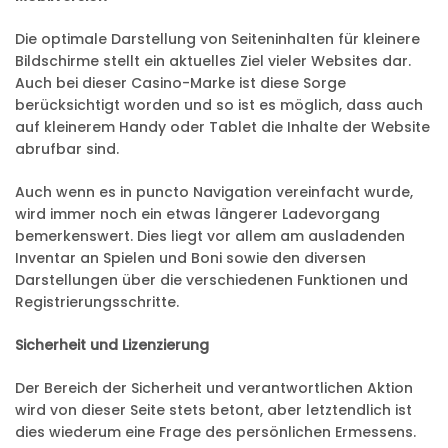
Die optimale Darstellung von Seiteninhalten für kleinere
Bildschirme stellt ein aktuelles Ziel vieler Websites dar.
Auch bei dieser Casino-Marke ist diese Sorge
berücksichtigt worden und so ist es möglich, dass auch
auf kleinerem Handy oder Tablet die Inhalte der Website
abrufbar sind.
Auch wenn es in puncto Navigation vereinfacht wurde,
wird immer noch ein etwas längerer Ladevorgang
bemerkenswert. Dies liegt vor allem am ausladenden
Inventar an Spielen und Boni sowie den diversen
Darstellungen über die verschiedenen Funktionen und
Registrierungsschritte.
Sicherheit und Lizenzierung
Der Bereich der Sicherheit und verantwortlichen Aktion
wird von dieser Seite stets betont, aber letztendlich ist
dies wiederum eine Frage des persönlichen Ermessens.