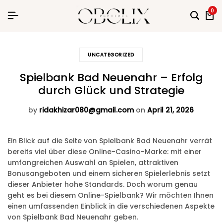
0
UNCATEGORIZED
Spielbank Bad Neuenahr – Erfolg
durch Glück und Strategie
by
ridakhizar080@gmail.com
on
April 21, 2026
Ein Blick auf die Seite von Spielbank Bad Neuenahr verrät
bereits viel über diese Online-Casino-Marke: mit einer
umfangreichen Auswahl an Spielen, attraktiven
Bonusangeboten und einem sicheren Spielerlebnis setzt
dieser Anbieter hohe Standards. Doch worum genau
geht es bei diesem Online-Spielbank? Wir möchten Ihnen
einen umfassenden Einblick in die verschiedenen Aspekte
von Spielbank Bad Neuenahr geben.