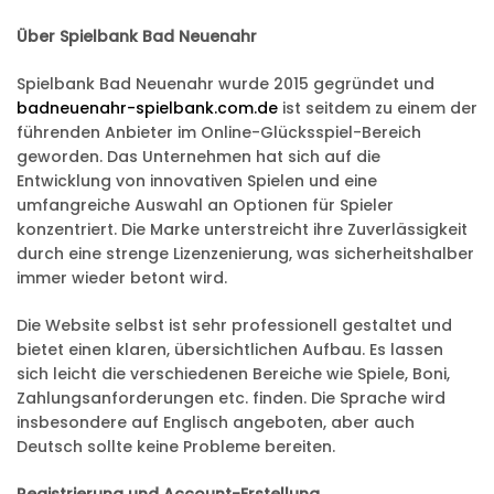
Über Spielbank Bad Neuenahr
Spielbank Bad Neuenahr wurde 2015 gegründet und
badneuenahr-spielbank.com.de
ist seitdem zu einem der
führenden Anbieter im Online-Glücksspiel-Bereich
geworden. Das Unternehmen hat sich auf die
Entwicklung von innovativen Spielen und eine
umfangreiche Auswahl an Optionen für Spieler
konzentriert. Die Marke unterstreicht ihre Zuverlässigkeit
durch eine strenge Lizenzenierung, was sicherheitshalber
immer wieder betont wird.
Die Website selbst ist sehr professionell gestaltet und
bietet einen klaren, übersichtlichen Aufbau. Es lassen
sich leicht die verschiedenen Bereiche wie Spiele, Boni,
Zahlungsanforderungen etc. finden. Die Sprache wird
insbesondere auf Englisch angeboten, aber auch
Deutsch sollte keine Probleme bereiten.