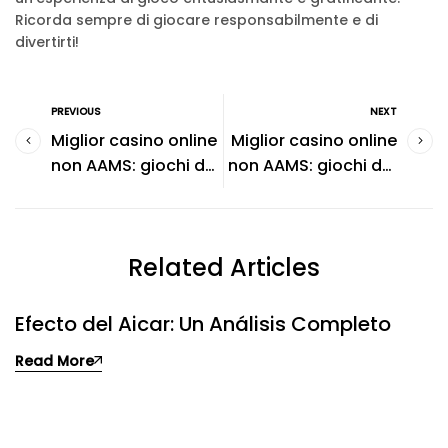
Ricorda sempre di giocare responsabilmente e di
divertirti!
PREVIOUS
NEXT
Miglior casino online
Miglior casino online
non AAMS: giochi dal
non AAMS: giochi dal
vivo da provare
vivo da provare
Related Articles
Efecto del Aicar: Un Análisis Completo
Read More