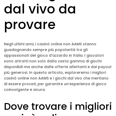
dal vivo da
provare
Negli ultimi anni, i casinò online non AAMS stanno
guadagnando sempre più popolarità tra gli
appassionati del gioco d’azzardo in Italia. I giocatori
sono attratti non solo dalla vasta gamma di giochi
disponibili ma anche dalle offerte allettanti e dai payout
più generosi. In questo articolo, esploreremo i migliori
casinò online non AAMS e i giochi dal vivo che meritano
di essere provati, per garantire un’esperienza di gioco
coinvolgente e sicura.
Dove trovare i migliori