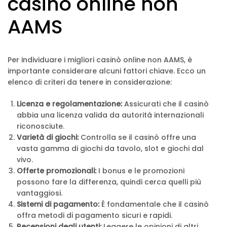
casinò online non
AAMS
Per individuare i migliori casinò online non AAMS, è
importante considerare alcuni fattori chiave. Ecco un
elenco di criteri da tenere in considerazione:
Licenza e regolamentazione:
Assicurati che il casinò
abbia una licenza valida da autorità internazionali
riconosciute.
Varietà di giochi:
Controlla se il casinò offre una
vasta gamma di giochi da tavolo, slot e giochi dal
vivo.
Offerte promozionali:
I bonus e le promozioni
possono fare la differenza, quindi cerca quelli più
vantaggiosi.
Sistemi di pagamento:
È fondamentale che il casinò
offra metodi di pagamento sicuri e rapidi.
Recensioni degli utenti:
Leggere le opinioni di altri