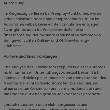
Auszahlung.
Im Gegenzug verlieren bei Freeplay-Funktionen, wie bei
jeder Fehlsaison oder ohne entsprechende Option im
Automaten selbst, keine echten Einnahmen entgegen.
Zwar gibt es auch bei Freispielmodellen eine
Überschreitung der maximal erreichbaren Summe von
den gewünschten Online- und Offline-Gaming-
Erlebnisse.
Vorteile und Einschränkungen
Eine Analyse des Gaminators zeigt, dass dieser Automat
nicht nur für sein Unterhaltungspotenzial bekannt ist.
Ebenso sind viele Spieler fasziniert von dem Potenzial des
Gewinns bei echten Spielautomaten. Die Realisierung
eines erzielten Gewinnes kann sehr emotional sein und
die Chance auf einen großen Jackpot lockt geradezu.
Jedoch muss man auch nicht vergessen, dass