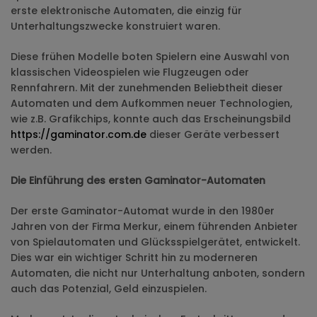
erste elektronische Automaten, die einzig für
Unterhaltungszwecke konstruiert waren.
Diese frühen Modelle boten Spielern eine Auswahl von
klassischen Videospielen wie Flugzeugen oder
Rennfahrern. Mit der zunehmenden Beliebtheit dieser
Automaten und dem Aufkommen neuer Technologien,
wie z.B. Grafikchips, konnte auch das Erscheinungsbild
https://gaminator.com.de
dieser Geräte verbessert
werden.
Die Einführung des ersten Gaminator-Automaten
Der erste Gaminator-Automat wurde in den 1980er
Jahren von der Firma Merkur, einem führenden Anbieter
von Spielautomaten und Glücksspielgerätet, entwickelt.
Dies war ein wichtiger Schritt hin zu moderneren
Automaten, die nicht nur Unterhaltung anboten, sondern
auch das Potenzial, Geld einzuspielen.