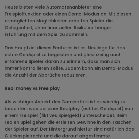
Heute bieten viele Automatenanbieter eine
Freispielfunktion oder einen Demo-Modus an. Mit diesen
ermöglichten Möglichkeiten erhalten Spieler die
Gelegenheit, ohne finanziellen Risiko vorheriger
Erfahrung mit dem Spiel zu sammeln.
Das Hauptziel dieses Features ist es, Neulinge für das
echte Geldspiel zu begeistern und gleichzeitig auch
erfahrene Spieler daran zu erinnern, dass man sich
immer kontrollieren sollte. Zudem kann ein Demo-Modus
die Anzahl der Abbrüche reduzieren.
Real money vs Free play
Als wichtiger Aspekt des Gaminators ist es wichtig zu
beachten, was bei einer Realplay (echtes Geldspiel) von
einem Freispiel (fiktives Spielgeld) unterscheidet. Beim
realen Spiel gehen die erzielten Gewinne in den Taschen
der Spieler auf. Der Hintergrund hierfur sind natürlich das
Glücksspielrecht und die darauf abgestimmte