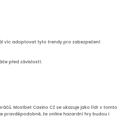
ál víc adoptovat tyto trendy pro zabezpečení
če před závislostí.
ráčů. Mostbet Casino CZ se ukazuje jako lídr v tomto
 je pravděpodobné, že online hazardní hry budou i