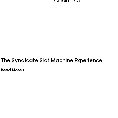
Casino CZ
The Syndicate Slot Machine Experience
Jo
Read More
Re