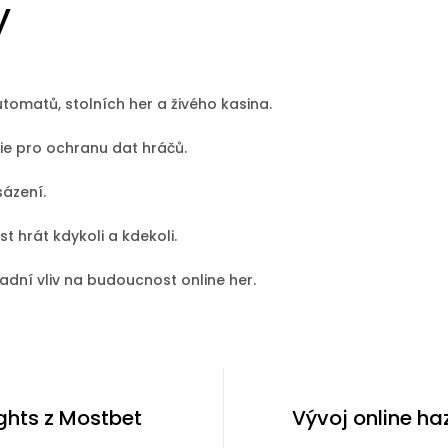
y
tomatů, stolních her a živého kasina.
ie pro ochranu dat hráčů.
sázení.
t hrát kdykoli a kdekoli.
adní vliv na budoucnost online her.
ights z Mostbet
Vývoj online ha