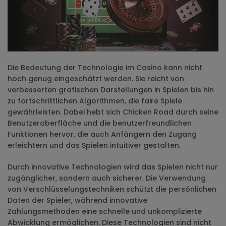
Die Bedeutung der Technologie im Casino kann nicht
hoch genug eingeschätzt werden. Sie reicht von
verbesserten grafischen Darstellungen in Spielen bis hin
zu fortschrittlichen Algorithmen, die faire Spiele
gewährleisten. Dabei hebt sich Chicken Road durch seine
Benutzeroberfläche und die benutzerfreundlichen
Funktionen hervor, die auch Anfängern den Zugang
erleichtern und das Spielen intuitiver gestalten.
Durch innovative Technologien wird das Spielen nicht nur
zugänglicher, sondern auch sicherer. Die Verwendung
von Verschlüsselungstechniken schützt die persönlichen
Daten der Spieler, während innovative
Zahlungsmethoden eine schnelle und unkomplizierte
Abwicklung ermöglichen. Diese Technologien sind nicht