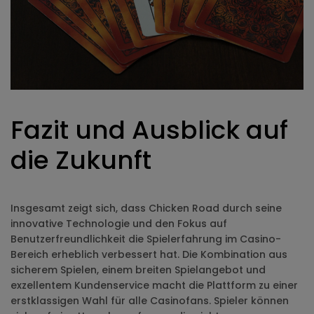
Fazit und Ausblick auf
die Zukunft
Insgesamt zeigt sich, dass Chicken Road durch seine
innovative Technologie und den Fokus auf
Benutzerfreundlichkeit die Spielerfahrung im Casino-
Bereich erheblich verbessert hat. Die Kombination aus
sicherem Spielen, einem breiten Spielangebot und
exzellentem Kundenservice macht die Plattform zu einer
erstklassigen Wahl für alle Casinofans. Spieler können