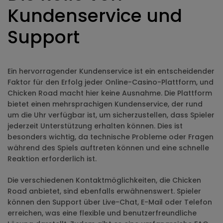
Kundenservice und
Support
Ein hervorragender Kundenservice ist ein entscheidender
Faktor für den Erfolg jeder Online-Casino-Plattform, und
Chicken Road macht hier keine Ausnahme. Die Plattform
bietet einen mehrsprachigen Kundenservice, der rund
um die Uhr verfügbar ist, um sicherzustellen, dass Spieler
jederzeit Unterstützung erhalten können. Dies ist
besonders wichtig, da technische Probleme oder Fragen
während des Spiels auftreten können und eine schnelle
Reaktion erforderlich ist.
Die verschiedenen Kontaktmöglichkeiten, die Chicken
Road anbietet, sind ebenfalls erwähnenswert. Spieler
können den Support über Live-Chat, E-Mail oder Telefon
erreichen, was eine flexible und benutzerfreundliche