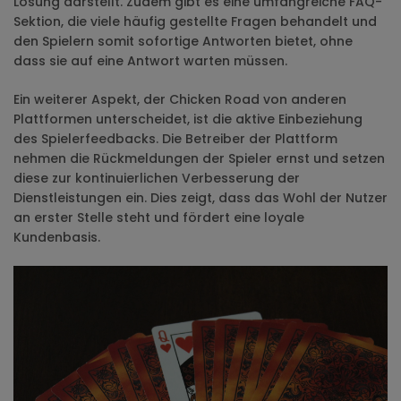
Lösung darstellt. Zudem gibt es eine umfangreiche FAQ-
Sektion, die viele häufig gestellte Fragen behandelt und
den Spielern somit sofortige Antworten bietet, ohne
dass sie auf eine Antwort warten müssen.
Ein weiterer Aspekt, der Chicken Road von anderen
Plattformen unterscheidet, ist die aktive Einbeziehung
des Spielerfeedbacks. Die Betreiber der Plattform
nehmen die Rückmeldungen der Spieler ernst und setzen
diese zur kontinuierlichen Verbesserung der
Dienstleistungen ein. Dies zeigt, dass das Wohl der Nutzer
an erster Stelle steht und fördert eine loyale
Kundenbasis.