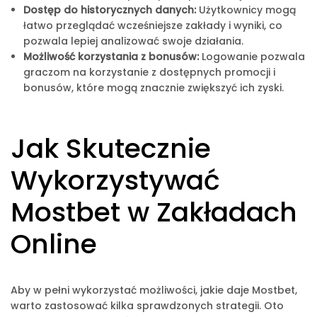
Dostęp do historycznych danych:
Użytkownicy mogą
łatwo przeglądać wcześniejsze zakłady i wyniki, co
pozwala lepiej analizować swoje działania.
Możliwość korzystania z bonusów:
Logowanie pozwala
graczom na korzystanie z dostępnych promocji i
bonusów, które mogą znacznie zwiększyć ich zyski.
Jak Skutecznie
Wykorzystywać
Mostbet w Zakładach
Online
Aby w pełni wykorzystać możliwości, jakie daje Mostbet,
warto zastosować kilka sprawdzonych strategii. Oto