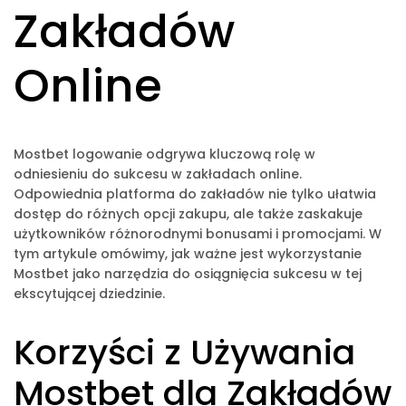
Zakładów
Online
Mostbet logowanie odgrywa kluczową rolę w
odniesieniu do sukcesu w zakładach online.
Odpowiednia platforma do zakładów nie tylko ułatwia
dostęp do różnych opcji zakupu, ale także zaskakuje
użytkowników różnorodnymi bonusami i promocjami. W
tym artykule omówimy, jak ważne jest wykorzystanie
Mostbet jako narzędzia do osiągnięcia sukcesu w tej
ekscytującej dziedzinie.
Korzyści z Używania
Mostbet dla Zakładów