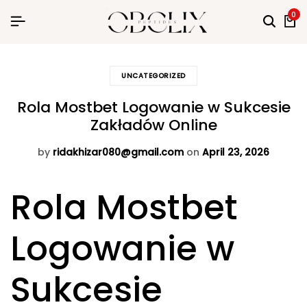
0
UNCATEGORIZED
Rola Mostbet Logowanie w Sukcesie
Zakładów Online
by
ridakhizar080@gmail.com
on
April 23, 2026
Rola Mostbet
Logowanie w
Sukcesie