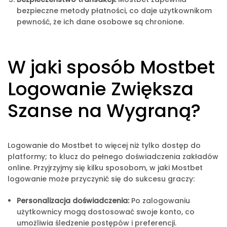
bezpieczne metody płatności, co daje użytkownikom
pewność, że ich dane osobowe są chronione.
W jaki sposób Mostbet
Logowanie Zwiększa
Szanse na Wygraną?
Logowanie do Mostbet to więcej niż tylko dostęp do
platformy; to klucz do pełnego doświadczenia zakładów
online. Przyjrzyjmy się kilku sposobom, w jaki Mostbet
logowanie może przyczynić się do sukcesu graczy:
Personalizacja doświadczenia:
Po zalogowaniu
użytkownicy mogą dostosować swoje konto, co
umożliwia śledzenie postępów i preferencji.