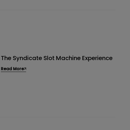
The Syndicate Slot Machine Experience
Jo
Read More
Re