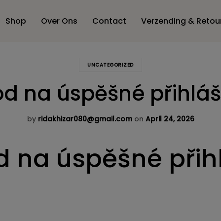
Shop
Over Ons
Contact
Verzending & Retou
UNCATEGORIZED
d na úspěšné přihláš
by
ridakhizar080@gmail.com
on
April 24, 2026
 na úspěšné přih