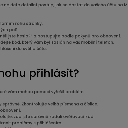
e najdete detailní postup, jak se dostat do vašeho účtu na M
 horním rohu stránky.
ých polí.
ěli jste heslo?” a postupujte podle pokynů pro obnovení.
jte kód, který vám byl zaslán na váš mobilní telefon.
řihlášeni do svého účtu.
mohu přihlásit?
 které vám mohou pomoci vyřešit problém:
 správně. Zkontrolujte velká písmena a číslice.
o obnovení.
lujte, zda jste správně zadali ověřovací kód.
anit problémy s přihlášením.