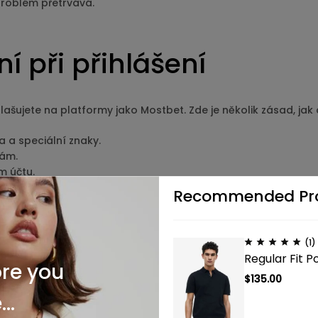
roblém přetrvává.
í při přihlášení
ihlašujete na platformy jako Mostbet. Zde je několik zásad, jak 
a a speciální znaky.
bám.
m účtu.
y být phishingové útoky.
Recommended Pr
é, pro další vrstvu ochrany.
(1)
Regular Fit Po
ore you
$
135.00
..
émovým procesem, pokud se držíte správných kroků. Dodržo