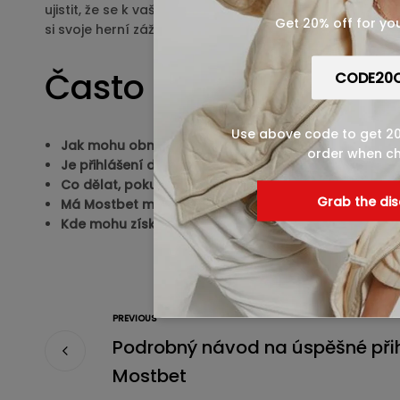
ujistit, že se k vašemu účtu snadno a bezpečně dostan
Get 20% off for you
si svoje herní zážitky na Mostbet naplno.
Často kladené otázk
Use above code to get 20%
Jak mohu obnovit zapomenuté heslo?
Zkuste použít
order when c
Je přihlášení do Mostbet bezpečné?
Ano, Mostbet db
Co dělat, pokud se nemohu přihlásit kvůli chybném
Grab the di
Má Mostbet mobilní aplikaci?
Ano, Mostbet nabízí m
Kde mohu získat pomoc, pokud mám další otázky?
PREVIOUS
Podrobný návod na úspěšné při
Mostbet