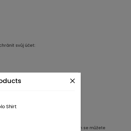
chránit svůj účet:
oducts
lo Shirt
váním tohoto průvodce krok za krokem se můžete