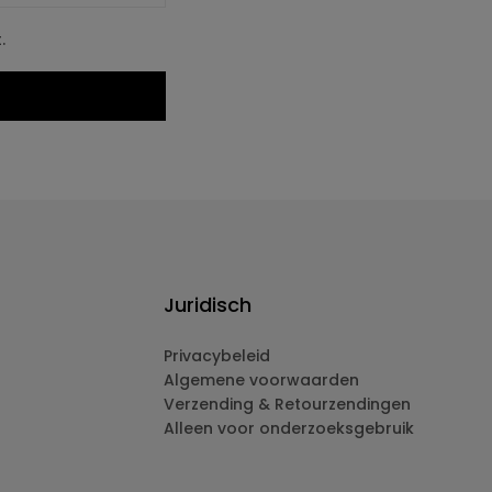
.
Juridisch
Privacybeleid
Algemene voorwaarden
Verzending & Retourzendingen
Alleen voor onderzoeksgebruik