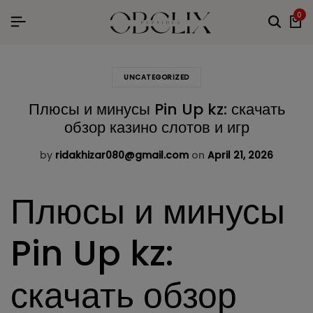
0
UNCATEGORIZED
Плюсы и минусы Pin Up kz: скачать
обзор казино слотов и игр
by
ridakhizar080@gmail.com
on
April 21, 2026
Плюсы и минусы
Pin Up kz:
скачать обзор