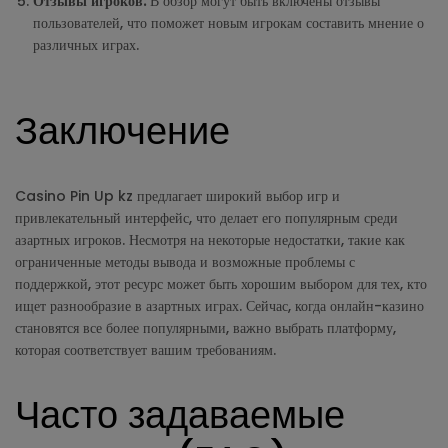
Отзывы игроков:
В обзор могут быть включены отзывы
пользователей, что поможет новым игрокам составить мнение о
различных играх.
Заключение
Casino Pin Up kz предлагает широкий выбор игр и
привлекательный интерфейс, что делает его популярным среди
азартных игроков. Несмотря на некоторые недостатки, такие как
ограниченные методы вывода и возможные проблемы с
поддержкой, этот ресурс может быть хорошим выбором для тех, кто
ищет разнообразие в азартных играх. Сейчас, когда онлайн-казино
становятся все более популярными, важно выбрать платформу,
которая соответствует вашим требованиям.
Часто задаваемые