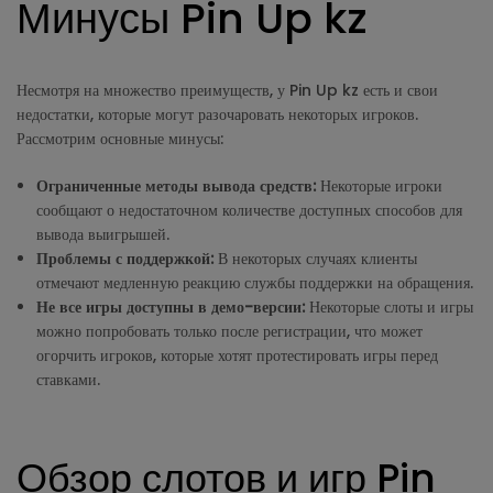
Минусы Pin Up kz
Несмотря на множество преимуществ, у Pin Up kz есть и свои
недостатки, которые могут разочаровать некоторых игроков.
Рассмотрим основные минусы:
Ограниченные методы вывода средств:
Некоторые игроки
сообщают о недостаточном количестве доступных способов для
вывода выигрышей.
Проблемы с поддержкой:
В некоторых случаях клиенты
отмечают медленную реакцию службы поддержки на обращения.
Не все игры доступны в демо-версии:
Некоторые слоты и игры
можно попробовать только после регистрации, что может
огорчить игроков, которые хотят протестировать игры перед
ставками.
Обзор слотов и игр Pin