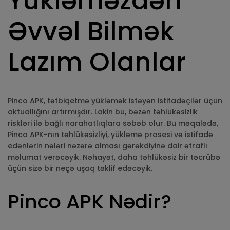
Yükləməzdən
Əvvəl Bilmək
Lazım Olanlar
Pinco APK, tətbiqetmə yükləmək istəyən istifadəçilər üçün
aktuallığını artırmışdır. Lakin bu, bəzən təhlükəsizlik
riskləri ilə bağlı narahatlıqlara səbəb olur. Bu məqalədə,
Pinco APK-nın təhlükəsizliyi, yükləmə prosesi və istifadə
edənlərin nələri nəzərə alması gərəkdiyinə dair ətraflı
məlumat verəcəyik. Nəhayət, daha təhlükəsiz bir təcrübə
üçün sizə bir neçə uşaq təklif edəcəyik.
Pinco APK Nədir?