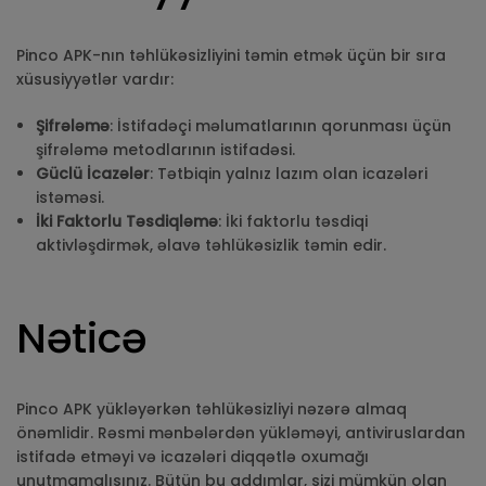
Pinco APK-nın təhlükəsizliyini təmin etmək üçün bir sıra
xüsusiyyətlər vardır:
Şifrələmə
: İstifadəçi məlumatlarının qorunması üçün
şifrələmə metodlarının istifadəsi.
Güclü İcazələr
: Tətbiqin yalnız lazım olan icazələri
istəməsi.
İki Faktorlu Təsdiqləmə
: İki faktorlu təsdiqi
aktivləşdirmək, əlavə təhlükəsizlik təmin edir.
Nəticə
Pinco APK yükləyərkən təhlükəsizliyi nəzərə almaq
önəmlidir. Rəsmi mənbələrdən yükləməyi, antiviruslardan
istifadə etməyi və icazələri diqqətlə oxumağı
unutmamalısınız. Bütün bu addımlar, sizi mümkün olan