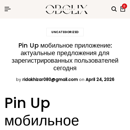
0
UNCATEGORIZED
Pin Up мобильное приложение:
актуальные предложения для
зарегистрированных пользователей
сегодня
by
ridakhizar080@gmail.com
on
April 24, 2026
Pin Up
мобильное