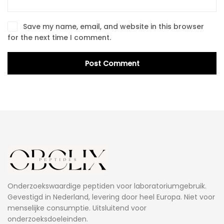
Save my name, email, and website in this browser
for the next time I comment.
Post Comment
Onderzoekswaardige peptiden voor laboratoriumgebruik.
Gevestigd in Nederland, levering door heel Europa. Niet voor
menselijke consumptie. Uitsluitend voor
onderzoeksdoeleinden.