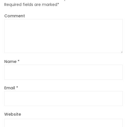
Required fields are marked
*
Comment
Name
*
Email
*
Website