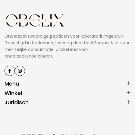
Onderzoekswaardige peptiden voor laboratoriumgebruik.
Gevestigd in Nederland, levering door heel Europa. Niet voor
menselijke consumptie. Uitsluitend voor
onderzoeksdoeleinden.
Menu
Winkel
Juridisch