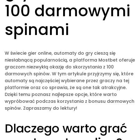
100 darmowymi
spinami
W świecie gier online, automaty do gry cieszą się
niesłabnącą popularnością, a platforma Mostbet oferuje
graczom niezwykłą okazję do skorzystania z 100
darmowych spinów. W tym artykule przyjrzymy się, które
automaty są najczęściej wybierane przez graczy na tej
platformie oraz co sprawia, że są one tak atrakcyjne.
Dzięki temu poznasz najlepsze opcje, które warto
wypróbować podczas korzystania z bonusu darmowych
spinów. Zapraszamy do lektury!
Dlaczego warto grać