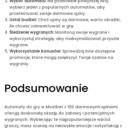
Wybór automatu:
Na podstawie powyższej listy,
wybierz jeden z popularnych automatów, aby
przetestować swoje darmowe spiny.
Ustal budżet:
Choć spiny są darmowe, warto określić,
ile chcesz zainwestować w grę.
Śledzenie wygranych:
Monitoruj swoje wygrane i
wykorzystuj strategię, aby maksymalizować przyszłe
wygrane.
Wykorzystanie bonusów:
Sprawdzaj inne dostępne
promocje, które mogą zwiększyć Twoje szanse na
wygraną.
Podsumowanie
Automaty do gry w Mostbet z 100 darmowymi spinami
oferują doskonałą okazję do zabawy i potencjalnych
wygranych. Wybierając te najpopularniejsze wśród
graczy, masz szansę na niezwykłe emocje i satysfakcję z