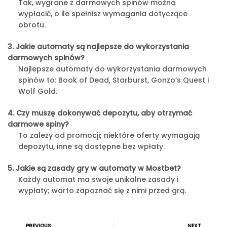
Tak, wygrane z darmowych spinów można
wypłacić, o ile spełnisz wymagania dotyczące
obrotu.
3. Jakie automaty są najlepsze do wykorzystania
darmowych spinów?
Najlepsze automaty do wykorzystania darmowych
spinów to: Book of Dead, Starburst, Gonzo’s Quest i
Wolf Gold.
4. Czy muszę dokonywać depozytu, aby otrzymać
darmowe spiny?
To zależy od promocji; niektóre oferty wymagają
depozytu, inne są dostępne bez wpłaty.
5. Jakie są zasady gry w automaty w Mostbet?
Każdy automat ma swoje unikalne zasady i
wypłaty; warto zapoznać się z nimi przed grą.
PREVIOUS
NEXT