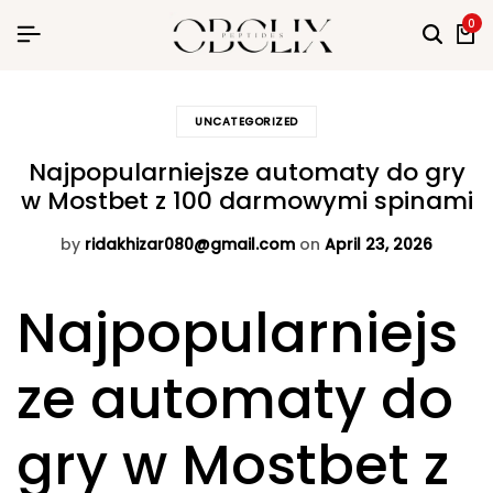
0
UNCATEGORIZED
Najpopularniejsze automaty do gry
w Mostbet z 100 darmowymi spinami
by
ridakhizar080@gmail.com
on
April 23, 2026
Najpopularniejs
ze automaty do
gry w Mostbet z