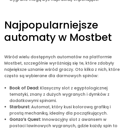
Najpopularniejsze
automaty w Mostbet
Wśród wielu dostępnych automatów na platformie
Mostbet, szczególnie wyróżniają się te, które zdobyły
największe uznanie wśród graczy. Oto kilka z nich, które
często są wybierane dla darmowych spinów:
Book of Dead:
Klasyczny slot z egyptologicznej
tematyki, znany z dużych wygranych i dymków z
dodatkowymi spinami.
Starburst:
Automat, który kusi kolorową grafiką i
prostą mechaniką, idealny dla początkujących.
Gonzo’s Quest:
Innowacyjny slot z awansem w
postaci lawinowych wygranych, gdzie każdy spin to