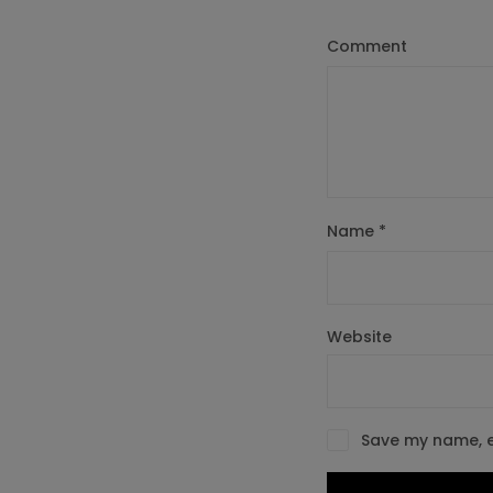
Comment
Name
*
Website
Save my name, em