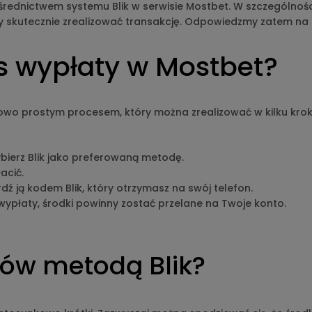
średnictwem systemu Blik w serwisie Mostbet. W szczególnoś
aby skutecznie zrealizować transakcję. Odpowiedzmy zatem na 
s wypłaty w Mostbet?
owo prostym procesem, który można zrealizować w kilku krok
ybierz Blik jako preferowaną metodę.
acić.
dź ją kodem Blik, który otrzymasz na swój telefon.
ypłaty, środki powinny zostać przelane na Twoje konto.
ków metodą Blik?