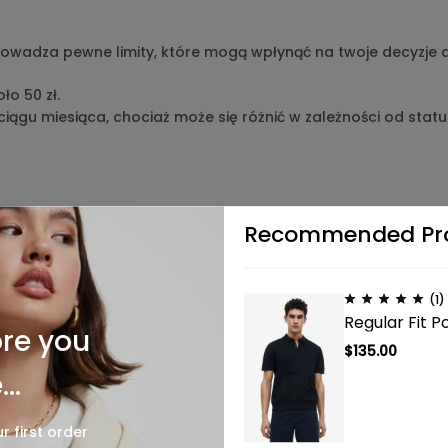
owadza pewne limity, które mogą wpłynąć na twoje decyzje 
o 50 zł.
ciągu miesiąca, chociaż może się różnić w zależności od stat
Recommended Pr
i wygodny sposób na dostęp do wygranych. Zazwyczaj pieniąd
nień. Zastosowanie prostych kroków, takich jak sprawdzenie 
(1)
e o ograniczeniach dotyczących minimalnych i maksymalnych
Regular Fit Po
ore you
$
135.00
..
r first order