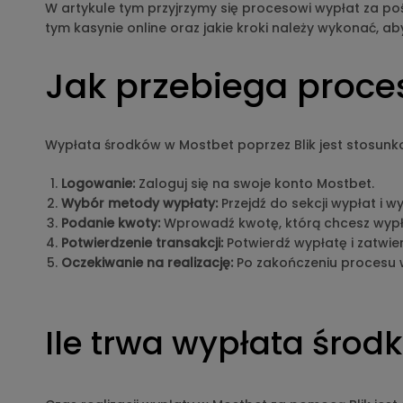
W artykule tym przyjrzymy się procesowi wypłat za po
tym kasynie online oraz jakie kroki należy wykonać, 
Jak przebiega proce
Wypłata środków w Mostbet poprzez Blik jest stosunk
Logowanie:
Zaloguj się na swoje konto Mostbet.
Wybór metody wypłaty:
Przejdź do sekcji wypłat i w
Podanie kwoty:
Wprowadź kwotę, którą chcesz wypł
Potwierdzenie transakcji:
Potwierdź wypłatę i zatwier
Oczekiwanie na realizację:
Po zakończeniu procesu w
Ile trwa wypłata środ