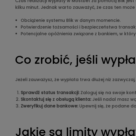
Czas realizacji wypłaty w Mostbet za pomocą Blik jes
kilku minut. Jednak warto zauważyć, że czas ten może si
Obciążenie systemu Blik w danym momencie.
Potwierdzenie tożsamości i bezpieczeństwa transakc
Potencjalne opóźnienia związane z bankiem, w któr
Co zrobić, jeśli wypł
Jeżeli zauważysz, że wypłata trwa dłużej niż zazwyczaj,
Sprawdź status transakcji:
Zaloguj się na swoje kont
Skontaktuj się z obsługą klienta:
Jeśli nadal masz wą
Zweryfikuj dane bankowe:
Upewnij się, że podane d
Jakie są limity wypł