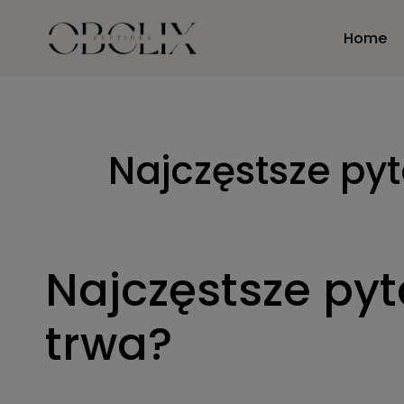
Home
obelixpeptides.com
Najczęstsze pyt
Najczęstsze pyt
trwa?