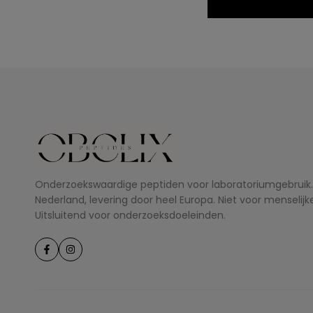
Onderzoekswaardige peptiden voor laboratoriumgebruik.
Nederland, levering door heel Europa. Niet voor menselij
Uitsluitend voor onderzoeksdoeleinden.