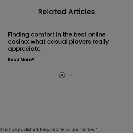
Related Articles
(1)
Fitted T-shirt
Finding comfort in the best online
$
7.99
casino: what casual players really
appreciate
Read More
ll not be published.
Required fields are marked
*