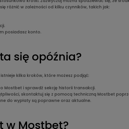
t stosunkowo krótki. Zazwyczaj można spodziewać się, że śr
ę różnić w zależności od kilku czynników, takich jak:
ji.
ym posiadasz konto.
ata się opóźnia?
 istnieje kilka kroków, które możesz podjąć:
o Mostbet i sprawdź sekcję historii transakcji.
tpliwości, skontaktuj się z pomocą techniczną Mostbet poprz
ane do wypłaty są poprawne oraz aktualne.
at w Mostbet?