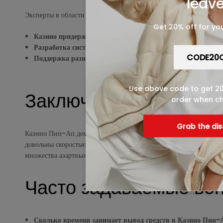
leave.
Эксперты в области онлайн-гейминга также оставляют положите
Get 20% off for you
Казино придерживается правил:
Пин-Ап соблюдает законы и
Разработка системы лояльности:
Постоянные пользователи 
Поддержка разных валют:
Это помогает игрокам по всему ми
Use above code to get 20%
Заключение
order when c
Grab the di
Казино Пин-Ап демонстрирует высокие стандарты в сфере онлайн
довольны скоростью и безопасностью транзакций. Главное — быт
множества азартных игроков.
Часто задаваемые во
Сколько времени занимает вывод средств в Казино Пин-