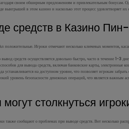
лагодаря своим обширным предложениям и привлекательным бонусам. Од
воде выигрышей в этом казино и насколько этот процесс удовлетворяет их
е средств в Казино Пин
Ап положительные. Игроки отмечают несколько ключевых моментов, кас
вывод средств осуществляется довольно быстро, часто в течение 1-3 дне
 способов для вывода средств, включая банковские карты, электронные к
 устанавливается на доступном уровне, что позволяет игрокам забрать
кий уровень безопасности денежных операций, что является важным асп
 могут столкнуться игрок
ки также сообщают о проблемах при выводе средств. Вот несколько расп