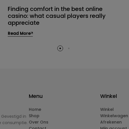
Finding comfort in the best online
casino: what casual players really
appreciate
Read More
Menu
Winkel
Home
Winkel
Shop
Winkelwagen
 Gevestigd in
Over Ons
Afrekenen
ke consumptie.
Contact
Mijn account