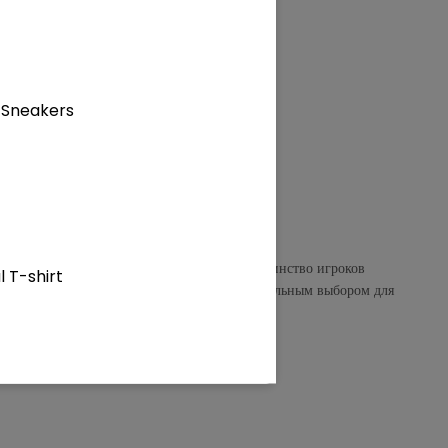
в. Они подчеркивают, что:
редств.
 Sneakers
аличие отдельных негативных отзывов, большинство игроков
 T-shirt
ино Пин-Ап продолжает оставаться привлекательным выбором для
atshirt