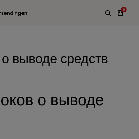
0
rzendingen
 о выводе средств
роков о выводе