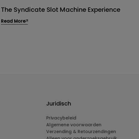
The Syndicate Slot Machine Experience
Jo
Read More
Re
Juridisch
Privacybeleid
Algemene voorwaarden
Verzending & Retourzendingen
Alleen voor onderzoeksgebruik