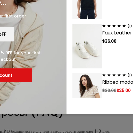
..
льные отзывы о Казино Пин-Ап, особенно касаясь системы вывода средст
r first order
 регуляции, что повышает доверие со стороны игроков.
(1)
могут рассчитывать на повышенные лимиты и более быстрое получение с
Faux Leather
ру чувствовать себя комфортно, выводя средства в своей валюте.
$
36.00
 0FF for your first
heckout
scount
(1)
-гейминга, особенно когда речь идет о выводе средств. Несмотря на н
Ribbed modal
ь внимательным и заранее изучить все условия. В конечном итоге, каз
$
30.00
$
25.00
просы (FAQ)
(1)
Loose Fit Swe
Ап?
В большинстве случаев вывод средств занимает 1-3 дня.