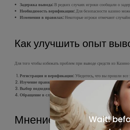
Задержка вывода:
В редких случаях игроки сообщали о задер
Необходимость верификации:
Для безопасности казино може
Изменения в правилах:
Некоторые игроки отмечают случайны
Как улучшить опыт выв
Для того чтобы избежать проблем при выводе средств из Казино
Регистрация и верификация:
Убедитесь, что вы прошли все
Изучение правил казино:
Тщательно ознакомьтесь с условия
Выбор подходящего метода:
Выбирайте наиболее удобный и б
Обращение в службу поддержки:
Используйте поддержку каз
Мнение экспертов о К
Wait! bef