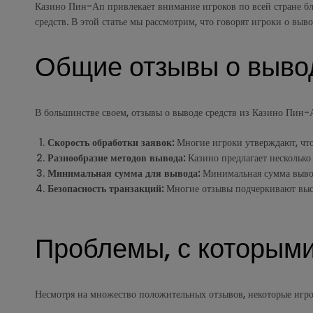
Казино Пин-Ап привлекает внимание игроков по всей стране б
средств. В этой статье мы рассмотрим, что говорят игроки о вы
Общие отзывы о вывод
В большинстве своем, отзывы о выводе средств из Казино Пин-
Скорость обработки заявок:
Многие игроки утверждают, что 
Разнообразие методов вывода:
Казино предлагает несколько
Минимальная сумма для вывода:
Минимальная сумма вывода
Безопасность транзакций:
Многие отзывы подчеркивают высо
Проблемы, с которыми
Несмотря на множество положительных отзывов, некоторые игро