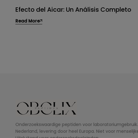
Efecto del Aicar: Un Análisis Completo
Read More
Onderzoekswaardige peptiden voor laboratoriumgebruik.
Nederland, levering door heel Europa. Niet voor menselij
Uitsluitend voor onderzoeksdoeleinden.