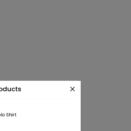
.
oducts
бностям.
lo Shirt