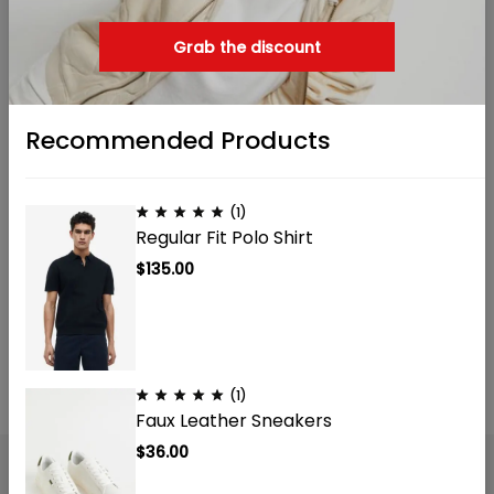
Email
*
Grab the discount
Recommended Products
Website
(1)
Regular Fit Polo Shirt
Save my name, email, and website in this browser
$
135.00
for the next time I comment.
Post Comment
(1)
Faux Leather Sneakers
$
36.00