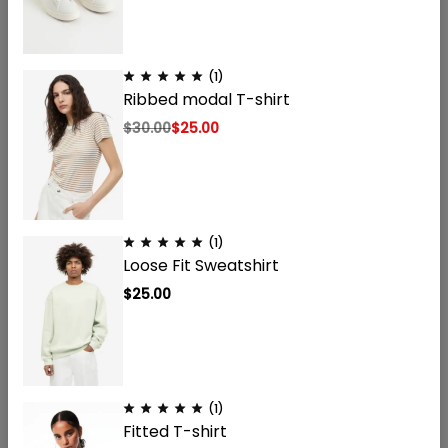
(1)
Onderzoekswaardige peptiden voor laboratoriumgebruik.
Ribbed modal T-shirt
Gevestigd in Nederland, levering door heel Europa. Niet voor
$
30.00
$
25.00
menselijke consumptie. Uitsluitend voor
onderzoeksdoeleinden.
(1)
Menu
Loose Fit Sweatshirt
Winkel
$
25.00
Juridisch
(1)
© 2026
Obelix Peptides
. All Rights Reserved.
Fitted T-shirt