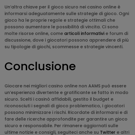
Un’altra chiave per il gioco sicuro nei casino online è
informarsi adeguatamente sulle strategie di gioco. Ogni
gioco ha le proprie regole e strategie ottimali che
possono aumentare le possibilità di vincita. Ci sono
molte risorse online, come
articoli informativi
e forum di
discussione, dove i giocatori possono apprendere di più
su tipologie di giochi, scommesse e strategie vincenti.
Conclusione
Giocare nei migliori casino online non AAMS può essere
un’esperienza divertente e gratificante se fatto in modo
sicuro. Scelti i casinò affidabili, gestito il budget e
riconosciuti i segnali di gioco problematico, i giocatori
possono minimizzare i rischi. Ricordate di informarsi e di
fare delle ricerche approfondite per garantire un gioco
sicuro e responsabile. Per rimanere aggiornati sulle
ultime notizie e consigli, seguiteci anche su
Twitter
e altri