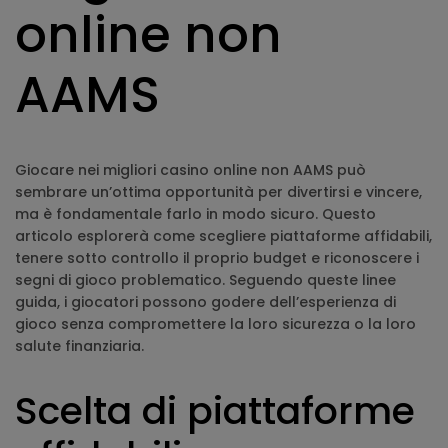
online non
AAMS
Giocare nei migliori casino online non AAMS può
sembrare un’ottima opportunità per divertirsi e vincere,
ma è fondamentale farlo in modo sicuro. Questo
articolo esplorerà come scegliere piattaforme affidabili,
tenere sotto controllo il proprio budget e riconoscere i
segni di gioco problematico. Seguendo queste linee
guida, i giocatori possono godere dell’esperienza di
gioco senza compromettere la loro sicurezza o la loro
salute finanziaria.
Scelta di piattaforme