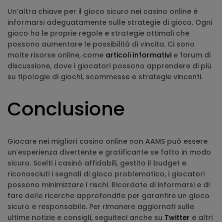
Un’altra chiave per il gioco sicuro nei casino online è
informarsi adeguatamente sulle strategie di gioco. Ogni
gioco ha le proprie regole e strategie ottimali che
possono aumentare le possibilità di vincita. Ci sono
molte risorse online, come
articoli informativi
e forum di
discussione, dove i giocatori possono apprendere di più
su tipologie di giochi, scommesse e strategie vincenti.
Conclusione
Giocare nei migliori casino online non AAMS può essere
un’esperienza divertente e gratificante se fatto in modo
sicuro. Scelti i casinò affidabili, gestito il budget e
riconosciuti i segnali di gioco problematico, i giocatori
possono minimizzare i rischi. Ricordate di informarsi e di
fare delle ricerche approfondite per garantire un gioco
sicuro e responsabile. Per rimanere aggiornati sulle
ultime notizie e consigli, seguiteci anche su
Twitter
e altri