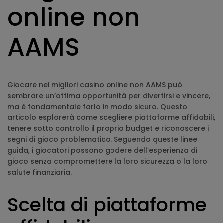
online non
AAMS
Giocare nei migliori casino online non AAMS può
sembrare un’ottima opportunità per divertirsi e vincere,
ma è fondamentale farlo in modo sicuro. Questo
articolo esplorerà come scegliere piattaforme affidabili,
tenere sotto controllo il proprio budget e riconoscere i
segni di gioco problematico. Seguendo queste linee
guida, i giocatori possono godere dell’esperienza di
gioco senza compromettere la loro sicurezza o la loro
salute finanziaria.
Scelta di piattaforme