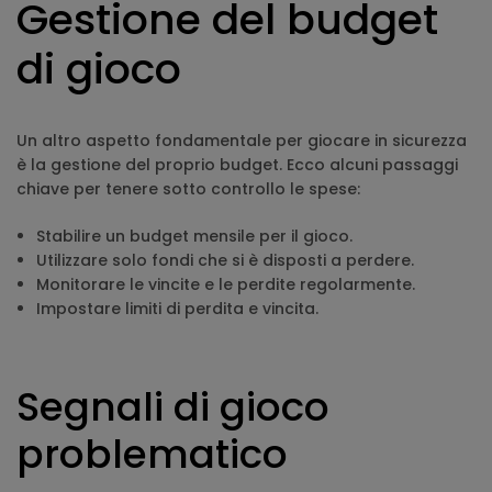
Gestione del budget
di gioco
Un altro aspetto fondamentale per giocare in sicurezza
è la gestione del proprio budget. Ecco alcuni passaggi
chiave per tenere sotto controllo le spese:
Stabilire un budget mensile per il gioco.
Utilizzare solo fondi che si è disposti a perdere.
Monitorare le vincite e le perdite regolarmente.
Impostare limiti di perdita e vincita.
Segnali di gioco
problematico