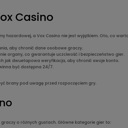
ox Casino
my hazardowej, a Vox Casino nie jest wyjątkiem. Oto, co wart
ania, aby chronić dane osobowe graczy.
ie organy, co gwarantuje uczciwość i bezpieczeństwo gier.
h jak dwuetapowa weryfikacja, aby chronić swoje konto.
winna być dostępna 24/7.
 być brany pod uwagę przed rozpoczęciem gry.
ino
a graczy o różnych gustach. Główne kategorie gier to: