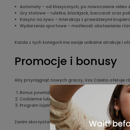
Automaty – od klasycznych, po nowoczesne video s
Gry stołowe – ruletka, blackjack, baccarat oraz pok
Kasyno na żywo – interakcja z prawdziwymi krupier
Wydarzenia sportowe – możliwość obstawiania róż
Każda z tych kategorii ma swoje unikalne atrakcje i o
Promocje i bonusy
Aby przyciągnąć nowych graczy, Vox Casino oferuje r
Bonus powitalny – dodatkowe środki na pierwsze w
Codzienne lub tygodniowe oferty – takie jak free s
Program lojalnościowy – nagrody za regularną grę i
Wait! bef
Zanim skorzystasz z promocji, zawsze zapoznaj się z 