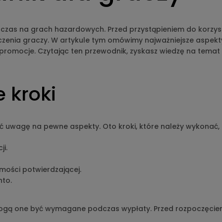
 czas na grach hazardowych. Przed przystąpieniem do korzyst
zenia graczy. W artykule tym omówimy najważniejsze aspekt
raz promocje. Czytając ten przewodnik, zyskasz wiedzę na tem
e kroki
ić uwagę na pewne aspekty. Oto kroki, które należy wykonać,
ji.
omości potwierdzającej.
nto.
mogą one być wymagane podczas wypłaty. Przed rozpoczęciem 