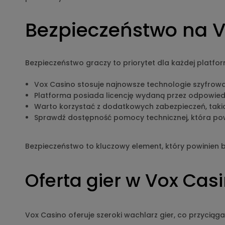
Bezpieczeństwo na V
Bezpieczeństwo graczy to priorytet dla każdej platfor
Vox Casino stosuje najnowsze technologie szyfrow
Platforma posiada licencję wydaną przez odpowiedn
Warto korzystać z dodatkowych zabezpieczeń, takic
Sprawdź dostępność pomocy technicznej, która po
Bezpieczeństwo to kluczowy element, który powinien
Oferta gier w Vox Cas
Vox Casino oferuje szeroki wachlarz gier, co przyciąg