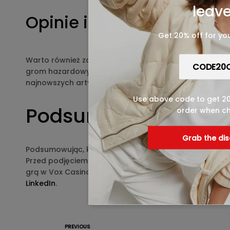
leave.
Opinie i rekomendacje
Get 20% off for you
Warto również zasięgnąć opinii innych graczy na tema
grom hazardowym. Znalezienie wiarygodnych źródeł in
najnowszych artykułów na temat kasyn online. Rekom
Use above code to get 20%
Podsumowanie
order when c
Grab the di
Podsumowując, korzystając z Vox Casino, warto pamięt
Przed podjęciem decyzji o rejestracji i rozpoczęciu g
grą w Vox Casino z pełnym poczuciem bezpieczeństwa i
LinkedIn
.
PREVIOUS