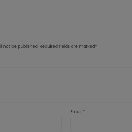
ll not be published.
Required fields are marked
*
Email
*