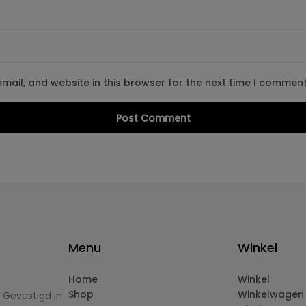
ail, and website in this browser for the next time I comment
Post Comment
Menu
Winkel
Home
Winkel
Shop
Winkelwagen
 Gevestigd in