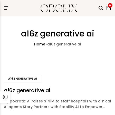
0
rch
a16z generative ai
Home
a16z generative ai
A16Z GENERATIVE AI
a16z generative ai
Hippocratic AI raises $141M to staff hospitals with clinical
AI agents Story Partners with Stability AI to Empower…