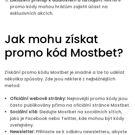
promo kódy mohou hráčům zajistit účast na
exkluzivních akcích.
Jak mohu získat
promo kód Mostbet?
Získání promo kódu Mostbet je snadné a lze to udělat
několika způsoby. Zde jsou některé z nejběžnějších
metod:
Oficiální webové stránky:
Nejnovější promo kódy jsou
často publikovány přímo na oficiální stránce Mostbet.
Sociální sítě:
Sledujte Mostbet na sociálních sítích,
jako je Facebook nebo Twitter, kde mohou být kódy
zveřejněny.
Newsletter:
Přihlaste se k odběru newsletteru, abyste