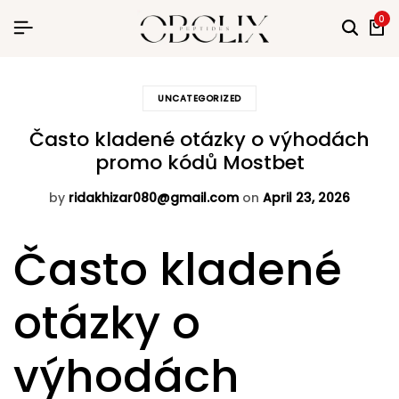
0
UNCATEGORIZED
Často kladené otázky o výhodách
promo kódů Mostbet
by
ridakhizar080@gmail.com
on
April 23, 2026
Často kladené
otázky o
výhodách