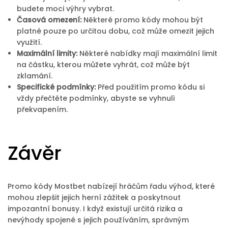
budete moci výhry vybrat.
Časová omezení:
Některé promo kódy mohou být
platné pouze po určitou dobu, což může omezit jejich
využití.
Maximální limity:
Některé nabídky mají maximální limit
na částku, kterou můžete vyhrát, což může být
zklamání.
Specifické podmínky:
Před použitím promo kódu si
vždy přečtěte podmínky, abyste se vyhnuli
překvapením.
Závěr
Promo kódy Mostbet nabízejí hráčům řadu výhod, které
mohou zlepšit jejich herní zážitek a poskytnout
impozantní bonusy. I když existují určitá rizika a
nevýhody spojené s jejich používáním, správným