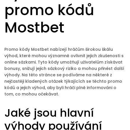
promo kódů
Mostbet
Promo kódy Mostbet nabízejí hráčům širokou škálu
výhod, které mohou významně ovlivnit jejich zkušenosti s
online sázkami. Tyto kódy umožňují uživatelům získávat
bonusy, snižují jejich sázkový riziko a mohou přinést další
výhody. Na této stránce se podíváme na některé z
nejčastěji kladených otázek týkajících se těchto promo
kódů a jejich výhod, aby byli hráči plně informováni o
tom, co mohou očekávat.
Jaké jsou hlavní
výhody používání