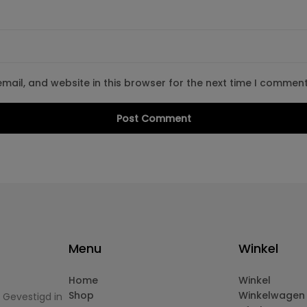
ail, and website in this browser for the next time I comment
Post Comment
Menu
Winkel
Home
Winkel
Shop
Winkelwagen
 Gevestigd in