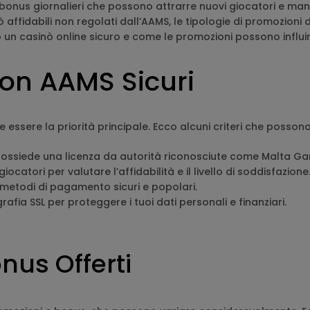
bonus giornalieri che possono attrarre nuovi giocatori e mante
ò affidabili non regolati dall’AAMS, le tipologie di promozioni
 un casinò online sicuro e come le promozioni possono influir
Non AAMS Sicuri
ssere la priorità principale. Ecco alcuni criteri che possono 
 possiede una licenza da autorità riconosciute come Malta 
giocatori per valutare l’affidabilità e il livello di soddisfazione
a metodi di pagamento sicuri e popolari.
tografia SSL per proteggere i tuoi dati personali e finanziari.
nus Offerti