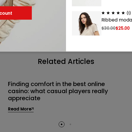
ioni e bonus
Casino non A
scount
(1)
Ribbed modal
$
30.00
$
25.00
Related Articles
(1)
Loose Fit Swe
$
25.00
Finding comfort in the best online
casino: what casual players really
appreciate
Read More
(1)
Fitted T-shirt
$
7.99