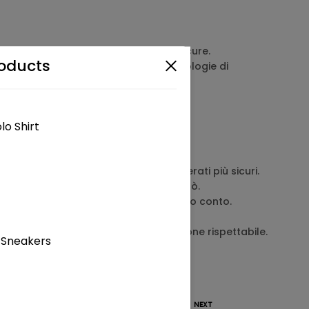
ma è cruciale scegliere piattaforme sicure.
oducts
 sicura. Approfittando delle varie tipologie di
lo Shirt
ni da parte degli utenti sono considerati più sicuri.
rte disponibili forniti da diversi casinò.
unità per incrementare il saldo del tuo conto.
ommessa, quindi verifica le specifiche.
 una licenza valida da una giurisdizione rispettabile.
 Sneakers
NEXT