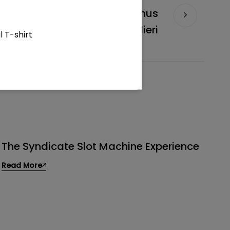
AMS sicuri: Promozioni e bonus
giornalieri
 T-shirt
atshirt
The Syndicate Slot Machine Experience
Jo
Read More
Re