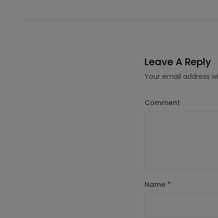
Leave A Reply
Your email address wi
Comment
Name
*