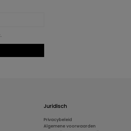
.
Juridisch
Privacybeleid
Algemene voorwaarden