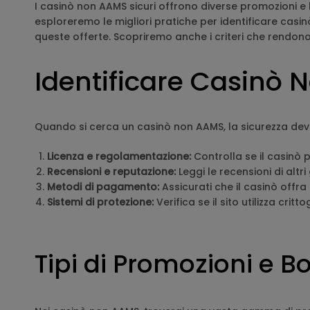
I casinò non AAMS sicuri offrono diverse promozioni e 
esploreremo le migliori pratiche per identificare casin
queste offerte. Scopriremo anche i criteri che rendono
Identificare Casinò 
Quando si cerca un casinò non AAMS, la sicurezza deve e
Licenza e regolamentazione:
Controlla se il casinò
Recensioni e reputazione:
Leggi le recensioni di altri 
Metodi di pagamento:
Assicurati che il casinò offr
Sistemi di protezione:
Verifica se il sito utilizza crit
Tipi di Promozioni e Bo