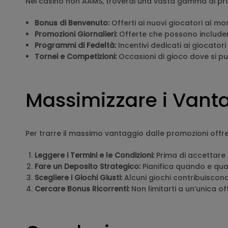
Nei casinò non AAMS, troverai una vasta gamma di pro
Bonus di Benvenuto:
Offerti ai nuovi giocatori al mo
Promozioni Giornalieri:
Offerte che possono includere 
Programmi di Fedeltà:
Incentivi dedicati ai giocatori
Tornei e Competizioni:
Occasioni di gioco dove si pu
Massimizzare i Vanta
Per trarre il massimo vantaggio dalle promozioni offre
Leggere i Termini e le Condizioni:
Prima di accettare 
Fare un Deposito Strategico:
Pianifica quando e quan
Scegliere i Giochi Giusti:
Alcuni giochi contribuiscono
Cercare Bonus Ricorrenti:
Non limitarti a un’unica o