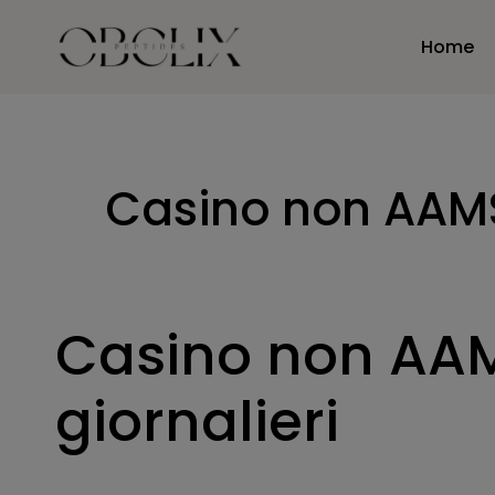
Home
obelixpeptides.com
Casino non AAMS 
Casino non AAM
giornalieri