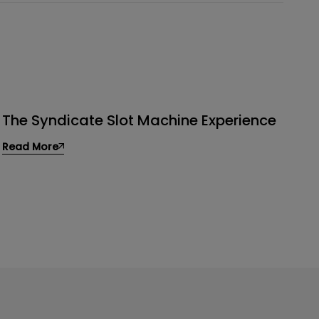
The Syndicate Slot Machine Experience
Jo
Read More
Re