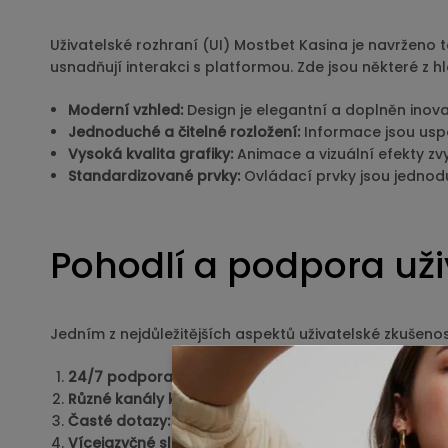
Uživatelské rozhraní (UI) Mostbet Kasina je navrženo t
usnadňují interakci s platformou. Zde jsou některé z h
Moderní vzhled:
Design je elegantní a doplněn inova
Jednoduché a čitelné rozložení:
Informace jsou uspoř
Vysoká kvalita grafiky:
Animace a vizuální efekty zvyš
Standardizované prvky:
Ovládací prvky jsou jednod
Pohodlí a podpora uži
Jedním z nejdůležitějších aspektů uživatelské zkušen
24/7 podpora:
Zákazníci mají přístup k podpoře kd
Různé kanály komunikace:
Uživatelé mohou kontakto
Časté dotazy:
Sekce FAQ poskytuje rychlé odpovědi
Vícejazyčné služby:
Podpora je dostupná v několika 