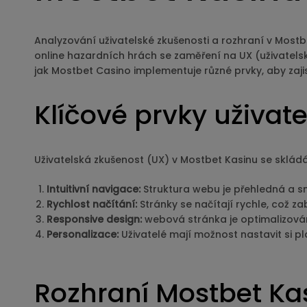
Analyzování uživatelské zkušenosti a rozhraní v Mostbe
online hazardních hrách se zaměření na UX (uživatel
jak Mostbet Casino implementuje různé prvky, aby zajist
Klíčové prvky uživat
Uživatelská zkušenost (UX) v Mostbet Kasinu se skládá z
Intuitivní navigace:
Struktura webu je přehledná a sn
Rychlost načítání:
Stránky se načítají rychle, což za
Responsive design:
webová stránka je optimalizována
Personalizace:
Uživatelé mají možnost nastavit si p
Rozhraní Mostbet Ka