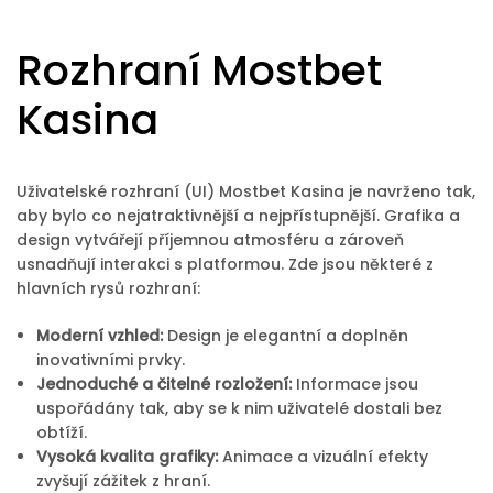
Rozhraní Mostbet
Kasina
Uživatelské rozhraní (UI) Mostbet Kasina je navrženo tak,
aby bylo co nejatraktivnější a nejpřístupnější. Grafika a
design vytvářejí příjemnou atmosféru a zároveň
usnadňují interakci s platformou. Zde jsou některé z
hlavních rysů rozhraní:
Moderní vzhled:
Design je elegantní a doplněn
inovativními prvky.
Jednoduché a čitelné rozložení:
Informace jsou
uspořádány tak, aby se k nim uživatelé dostali bez
obtíží.
Vysoká kvalita grafiky:
Animace a vizuální efekty
zvyšují zážitek z hraní.