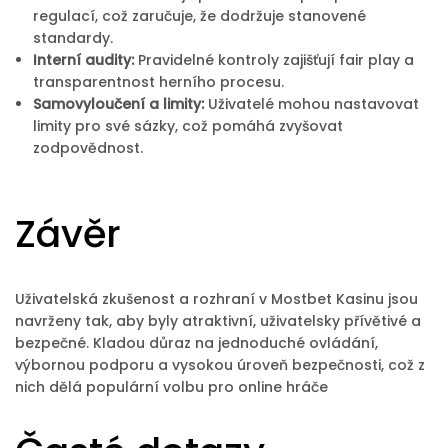
regulací, což zaručuje, že dodržuje stanovené
standardy.
Interní audity:
Pravidelné kontroly zajišťují fair play a
transparentnost herního procesu.
Samovyloučení a limity:
Uživatelé mohou nastavovat
limity pro své sázky, což pomáhá zvyšovat
zodpovědnost.
Závěr
Uživatelská zkušenost a rozhraní v Mostbet Kasinu jsou
navrženy tak, aby byly atraktivní, uživatelsky přívětivé a
bezpečné. Kladou důraz na jednoduché ovládání,
výbornou podporu a vysokou úroveň bezpečnosti, což z
nich dělá populární volbu pro online hráče