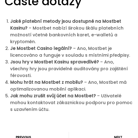
Časté dotazy
Jaké platební metody jsou dostupné na Mostbet
Kasinu?
– Mostbet nabízí širokou škálu platebních
možností včetně bankovních karet, e-walletů a
kryptoměn.
Je Mostbet Casino legální?
– Ano, Mostbet je
licencováno a funguje v souladu s místními předpisy.
Jsou hry v Mostbet Kasinu spravedlivé?
– Ano,
všechny hry jsou pravidelně auditovány pro zajištění
férovosti.
Mohu hrát na Mostbet z mobilu?
– Ano, Mostbet má
optimalizovanou mobilní aplikaci.
Jak mohu zrušit svůj účet na Mostbet?
– Uživatelé
mohou kontaktovat zákaznickou podporu pro pomoc
s uzavřením účtu.
PREVIOUS
NEXT