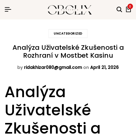
0
UNCATEGORIZED
Analýza Uživatelské Zkušenosti a
Rozhraní v Mostbet Kasinu
by
ridakhizar080@gmail.com
on
April 21, 2026
Analýza
Uživatelské
Zkušenosti a